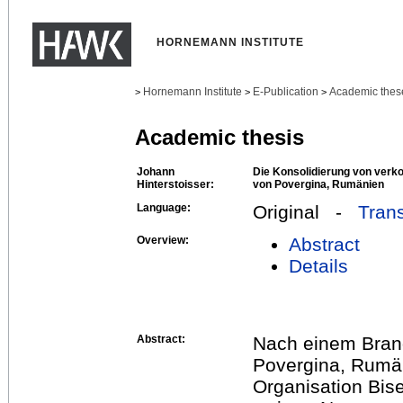
HORNEMANN INSTITUTE
Hornemann Institute
E-Publication
Academic thes
>
>
>
Academic thesis
Johann
Die Konsolidierung von verko
Hinterstoisser:
von Povergina, Rumänien
Language:
Original -
Trans
Overview:
Abstract
Details
Abstract:
Nach einem Brand
Povergina, Rumän
Organisation Bise