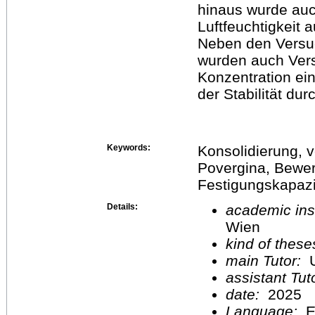
hinaus wurde auc
Luftfeuchtigkeit a
Neben den Versuc
wurden auch Ve
Konzentration ei
der Stabilität dur
Keywords:
Konsolidierung, v
Povergina, Bewert
Festigungskapazi
Details:
academic inst
Wien
kind of these
main Tutor:
U
assistant Tu
date:
2025
Language:
E