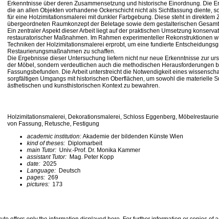
Erkenntnisse über deren Zusammensetzung und historische Einordnung. Die E
die an allen Objekten vorhandene Ockerschicht nicht als Sichtfassung diente, 
für eine Holzimitationsmalerei mit dunkler Farbgebung. Diese steht in direkt
übergeordneten Raumkonzept der Beletage sowie dem gestalterischen Gesamt
Ein zentraler Aspekt dieser Arbeit liegt auf der praktischen Umsetzung konserva
restauratorischer Maßnahmen. Im Rahmen experimenteller Rekonstruktionen 
Techniken der Holzimitationsmalerei erprobt, um eine fundierte Entscheidungsg
Restaurierungsmaßnahmen zu schaffen.
Die Ergebnisse dieser Untersuchung liefern nicht nur neue Erkenntnisse zur ur
der Möbel, sondern verdeutlichen auch die methodischen Herausforderungen bei
Fassungsbefunden. Die Arbeit unterstreicht die Notwendigkeit eines wissenschaf
sorgfältigen Umgangs mit historischen Oberflächen, um sowohl die materielle 
ästhetischen und kunsthistorischen Kontext zu bewahren.
Holzimitationsmalerei, Dekorationsmalerei, Schloss Eggenberg, Möbelrestaurie
von Fassung, Retusche, Festigung
academic institution:
Akademie der bildenden Künste Wien
kind of theses:
Diplomarbeit
main Tutor:
Univ.-Prof. Dr. Monika Kammer
assistant Tutor:
Mag. Peter Kopp
date:
2025
Language:
Deutsch
pages:
269
pictures:
173
te offers only the information displayed here. For further information or copies of