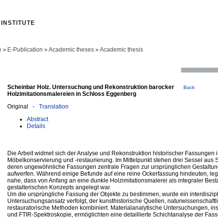
INSTITUTE
e
E-Publication
Academic theses
Academic thesis
>
>
>
Scheinbar Holz. Untersuchung und Rekonstruktion barocker
Back
Holzimitationsmalereien in Schloss Eggenberg
Original -
Translation
Abstract
Details
Die Arbeit widmet sich der Analyse und Rekonstruktion historischer Fassungen 
Möbelkonservierung und -restaurierung. Im Mittelpunkt stehen drei Sessel aus
deren ungewöhnliche Fassungen zentrale Fragen zur ursprünglichen Gestaltun
aufwerfen. Während einige Befunde auf eine reine Ockerfassung hindeuten, le
nahe, dass von Anfang an eine dunkle Holzimitationsmalerei als integraler Best
gestalterischen Konzepts angelegt war.
Um die ursprüngliche Fassung der Objekte zu bestimmen, wurde ein interdiszipl
Untersuchungsansatz verfolgt, der kunsthistorische Quellen, naturwissenschaft
restauratorische Methoden kombiniert. Materialanalytische Untersuchungen, in
und FTIR-Spektroskopie, ermöglichten eine detaillierte Schichtanalyse der Fass