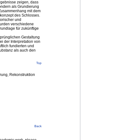
rgebnisse zeigen, dass
sondern als Grundierung
em Zusammenhang mit dem
konzept des Schlosses.
torischer und
wurden verschiedene
rundlage für zukünftige
sprünglichen Gestaltung
 der Interpretation von
tlich fundierten und
Substanz als auch den
Top
rung, Rekonstruktion
Back
 academic work, please