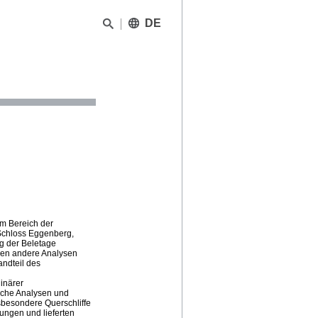
DE
im Bereich der
 Schloss Eggenberg,
g der Beletage
gen andere Analysen
andteil des
inärer
liche Analysen und
sbesondere Querschliffe
ungen und lieferten