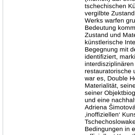
tschechischen Kü
vergilbte Zustand
Werks warfen gr
Bedeutung kommt 
Zustand und Mater
künstlerische Int
Begegnung mit d
identifiziert, ma
interdisziplinäre
restauratorische
war es, Double H
Materialität, se
seiner Objektbiog
und eine nachhalt
Adriena Šimotová
‚inoffiziellen‘ K
Tschechoslowakei
Bedingungen in e