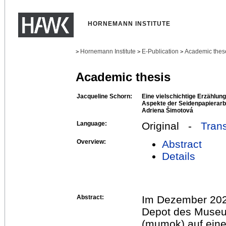
HORNEMANN INSTITUTE
Hornemann Institute
E-Publication
Academic thes
>
>
>
Academic thesis
Jacqueline Schorn:
Eine vielschichtige Erzählung
Aspekte der Seidenpapierarb
Adriena Šimotová
Language:
Original -
Trans
Overview:
Abstract
Details
Abstract:
Im Dezember 2023
Depot des Museu
(mumok) auf eine