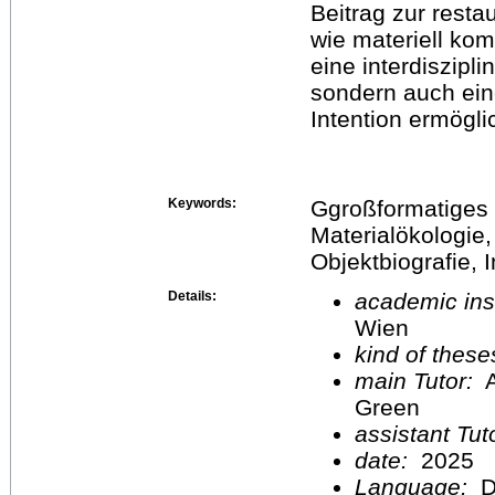
Beitrag zur rest
wie materiell ko
eine interdiszipl
sondern auch eine
Intention ermögli
Keywords:
Ggroßformatiges 
Materialökologie
Objektbiografie, I
Details:
academic inst
Wien
kind of these
main Tutor:
A
Green
assistant Tu
date:
2025
Language:
D