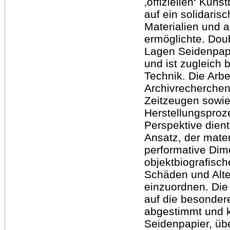
‚offiziellen‘ Kuns
auf ein solidaris
Materialien und 
ermöglichte. Do
Lagen Seidenpapi
und ist zugleich 
Technik. Die Arb
Archivrecherchen
Zeitzeugen sowie
Herstellungsproz
Perspektive dient
Ansatz, der mater
performative Dim
objektbiografisc
Schäden und Alte
einzuordnen. Di
auf die besonder
abgestimmt und k
Seidenpapier, übe