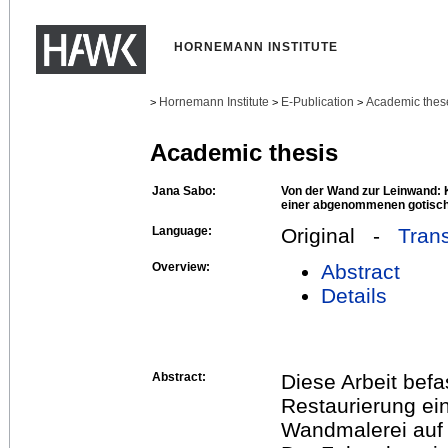
HORNEMANN INSTITUTE
Hornemann Institute
E-Publication
Academic thes
>
>
>
Academic thesis
Jana Sabo:
Von der Wand zur Leinwand: 
einer abgenommenen gotisc
Language:
Original -
Trans
Overview:
Abstract
Details
Abstract:
Diese Arbeit befa
Restaurierung e
Wandmalerei auf 