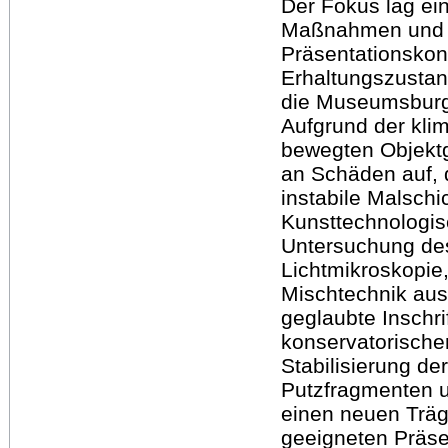
Der Fokus lag ein
Maßnahmen und an
Präsentationsko
Erhaltungszustan
die Museumsburg 
Aufgrund der kli
bewegten Objektg
an Schäden auf, 
instabile Malschi
Kunsttechnologi
Untersuchung des
Lichtmikroskopie,
Mischtechnik aus
geglaubte Inschri
konservatorisch
Stabilisierung d
Putzfragmenten u
einen neuen Träg
geeigneten Präsen