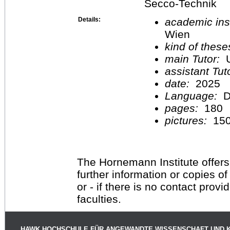
Secco-Technik
Details:
academic inst
Wien
kind of these
main Tutor:
U
assistant Tu
date:
2025
Language:
D
pages:
180
pictures:
15
The Hornemann Institute offers
further information or copies o
or - if there is no contact provi
faculties.
HAWK HOCHSCHULE FÜR ANGEWANDTE WISSENSCHAFT UND 