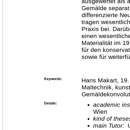
ausgewertet als a
Gemälde separat 
differenzierte N
tragen wesentlic
Praxis bei. Darü
einen wesentlich
Materialität im 1
für den konserv
sowie für weiter
Keywords:
Hans Makart, 19.
Maltechnik, kuns
Gemäldekonvolut
Details:
academic inst
Wien
kind of these
main Tutor:
U