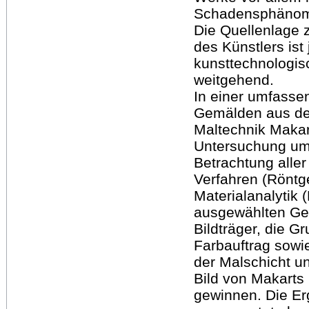
Schadensphänome
Die Quellenlage 
des Künstlers ist
kunsttechnologis
weitgehend.
In einer umfass
Gemälden aus de
Maltechnik Makar
Untersuchung um
Betrachtung alle
Verfahren (Röntg
Materialanalytik
ausgewählten Ge
Bildträger, die G
Farbauftrag sowi
der Malschicht un
Bild von Makarts
gewinnen. Die Er