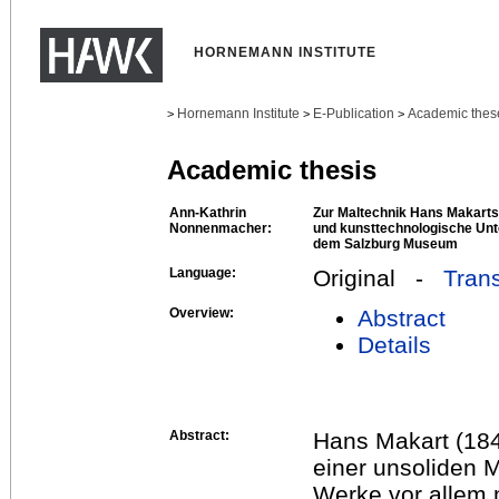
HORNEMANN INSTITUTE
Hornemann Institute
E-Publication
Academic thes
>
>
>
Academic thesis
Ann-Kathrin
Zur Maltechnik Hans Makart
Nonnenmacher:
und kunsttechnologische Un
dem Salzburg Museum
Language:
Original -
Trans
Overview:
Abstract
Details
Abstract:
Hans Makart (1840
einer unsoliden 
Werke vor allem m