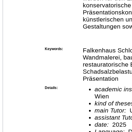
konservatorisch
Präsentationskon
künstlerischen u
Gestaltungen sow
Keywords:
Falkenhaus Schlo
Wandmalerei, bau
restauratorische
Schadsalzbelastu
Präsentation
Details:
academic inst
Wien
kind of these
main Tutor:
U
assistant Tu
date:
2025
Language:
D