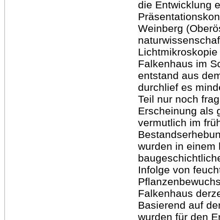
die Entwicklung 
Präsentationskon
Weinberg (Oberöst
naturwissenschaf
Lichtmikroskopie
Falkenhaus im Sc
entstand aus de
durchlief es min
Teil nur noch fra
Erscheinung als g
vermutlich im frü
Bestandserhebung
wurden in einem 
baugeschichtlich
Infolge von feuc
Pflanzenbewuchs
Falkenhaus derze
Basierend auf de
wurden für den Er