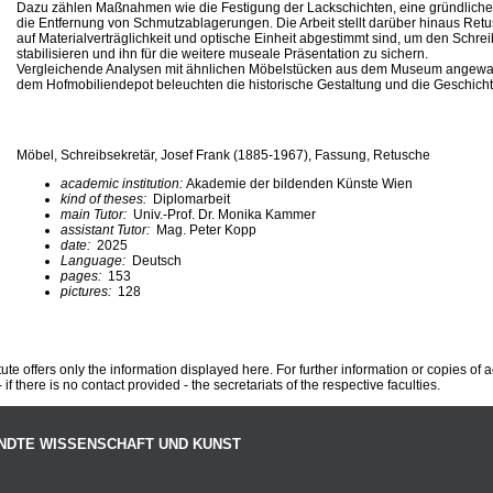
Dazu zählen Maßnahmen wie die Festigung der Lackschichten, eine gründlich
die Entfernung von Schmutzablagerungen. Die Arbeit stellt darüber hinaus Ret
auf Materialverträglichkeit und optische Einheit abgestimmt sind, um den Schrei
stabilisieren und ihn für die weitere museale Präsentation zu sichern.
Vergleichende Analysen mit ähnlichen Möbelstücken aus dem Museum angewa
dem Hofmobiliendepot beleuchten die historische Gestaltung und die Geschicht
Möbel, Schreibsekretär, Josef Frank (1885-1967), Fassung, Retusche
academic institution:
Akademie der bildenden Künste Wien
kind of theses:
Diplomarbeit
main Tutor:
Univ.-Prof. Dr. Monika Kammer
assistant Tutor:
Mag. Peter Kopp
date:
2025
Language:
Deutsch
pages:
153
pictures:
128
te offers only the information displayed here. For further information or copies of
 if there is no contact provided - the secretariats of the respective faculties.
NDTE WISSENSCHAFT UND KUNST