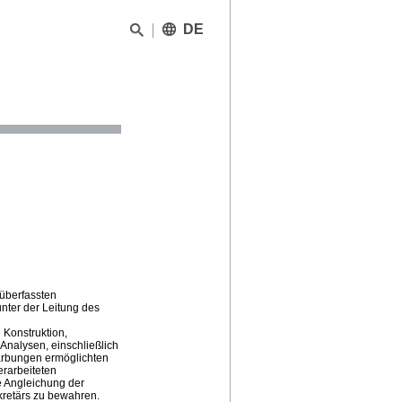
DE
 überfassten
nter der Leitung des
 Konstruktion,
nalysen, einschließlich
ärbungen ermöglichten
rarbeiteten
e Angleichung der
kretärs zu bewahren.