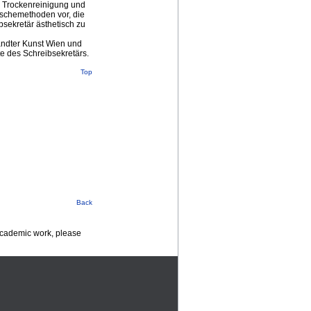
e Trockenreinigung und
uschemethoden vor, die
bsekretär ästhetisch zu
ndter Kunst Wien und
e des Schreibsekretärs.
Top
Back
 academic work, please