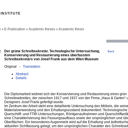
INSTITUTE
e
E-Publication
Academic theses
Academic thesis
>
>
>
:
Der grüne Schreibsekretär. Technologische Untersuchung,
Back
Konservierung und Restaurierung eines überfassten
Schreibsekretärs von Josef Frank aus dem Wien Museum
Original -
Translation
Abstract
Details
Die Diplomarbeit widmet sich der Konservierung und Restaurierung eines grün
Schreibsekretärs, der zwischen 1917 und 1937 von der Firma „Haus & Garten“ u
Designers Josef Frank gefertigt wurde.
Im Zentrum der Arbeit steht eine detaillierte Untersuchung des Möbels, die seine
Materialverwendung und den Erhaltungszustand dokumentiert. Technologische A
Querschliff- und FTIR-Untersuchungen, Röntgenaufnahmen und Querschliffanf
eine Charakterisierung des Fassungsaufbaus sowie der ursprünglichen und übe
Oberflächen. Ein besonderes Augenmerk wird auf die Erhaltung und ästhetisch
aktuellen Sichtfassung gelegt, um den ursprünglichen Charakter des Schreibse