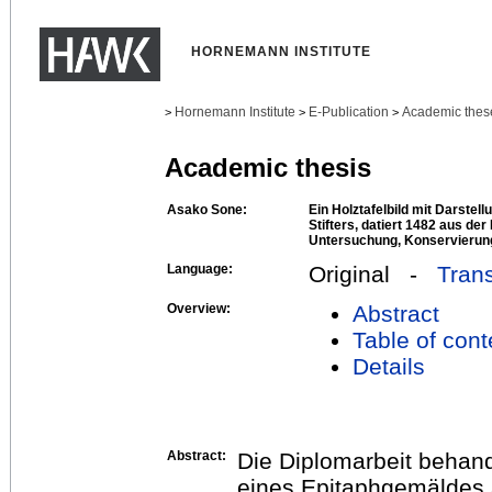
HORNEMANN INSTITUTE
Hornemann Institute
E-Publication
Academic thes
>
>
>
Academic thesis
Asako Sone:
Ein Holztafelbild mit Darstel
Stifters, datiert 1482 aus der 
Untersuchung, Konservierun
Language:
Original -
Trans
Overview:
Abstract
Table of cont
Details
Abstract:
Die Diplomarbeit behan
eines Epitaphgemäldes au