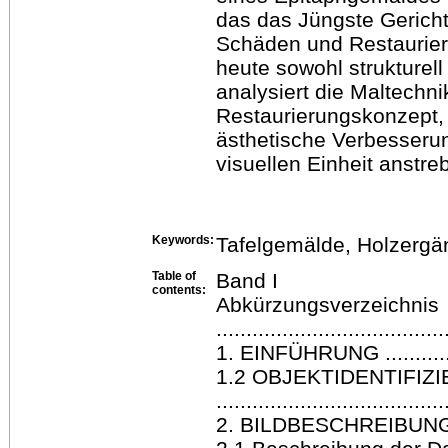
das das Jüngste Gericht 
Schäden und Restaurier
heute sowohl strukturell
analysiert die Maltechn
Restaurierungskonzept, 
ästhetische Verbesseru
visuellen Einheit anstreb
Keywords:
Tafelgemälde, Holzergän
Table of
Band I
contents:
Abkürzungsverzeichnis
......................................
1. EINFÜHRUNG ....................
1.2 OBJEKTIDENTIFIZ
......................................
2. BILDBESCHREIBUNG 