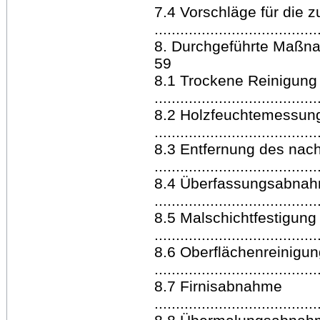
7.4 Vorschläge für die z
.....................................
8. Durchgeführte Maßnahmen .....
59
8.1 Trockene Reinigung 
.....................................
8.2 Holzfeuchtemessun
......................................
8.3 Entfernung des nac
.....................................
8.4 Überfassungsabnah
.....................................
8.5 Malschichtfestigung
......................................
8.6 Oberflächenreinigun
......................................
8.7 Firnisabnahme
......................................