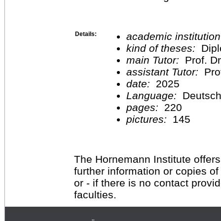
Details:
academic institutio
kind of theses:
Dipl
main Tutor:
Prof. D
assistant Tutor:
Pro
date:
2025
Language:
Deutsc
pages:
220
pictures:
145
The Hornemann Institute offers
further information or copies o
or - if there is no contact provi
faculties.