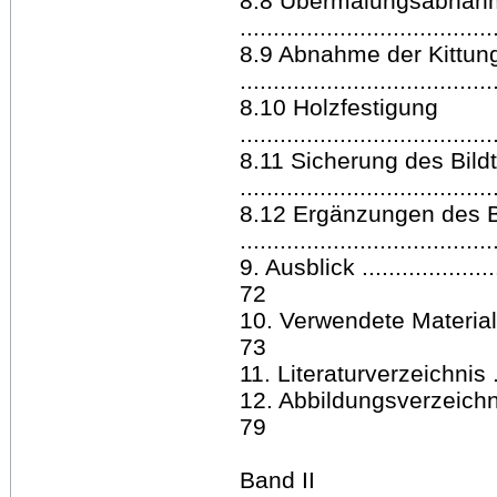
8.8 Übermalungsabnah
.....................................
8.9 Abnahme der Kittun
.....................................
8.10 Holzfestigung
......................................
8.11 Sicherung des Bild
.....................................
8.12 Ergänzungen des 
.....................................
9. Ausblick ........................
72
10. Verwendete Materialien ......
73
11. Literaturverzeichnis .........
12. Abbildungsverzeichnis .......
79
Band II