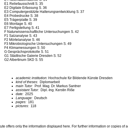
E1 Reliefausschnitt S. 35
E2 Digitale Erfassung S. 36
E3 Computergestützte Halterungsentwicklung S. 37
E4 Probedrucke S. 38
E5 Trägerplatte S. 39
E6 Montage S. 40
E7 Fertigstellung S. 41
F Naturwissenschaftliche Untersuchungen S. 42
F1 Salzanalyse S. 43
F2 Mörtelanalyse S. 46
F3 Mikrobiologische Untersuchungen S. 49
F4 Klimamessungen S .50
G Gesprächsprotokolle S. 51
G1 Städtische Galerie Dresden S. 52
G2 Albertinum SKD S. 55
academic institution:
Hochschule für Bildende Künste Dresden
kind of theses:
Diplomarbeit
main Tutor:
Prof. Mag. Dr. Markus Santner
assistant Tutor:
Dipl.-Ing. Kerstin Riße
date:
2025
Language:
Deutsch
pages:
181
pictures:
118
te offers only the information displayed here. For further information or copies of