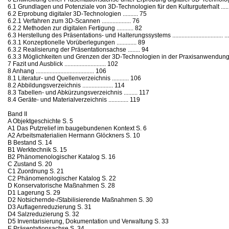
6.1 Grundlagen und Potenziale von 3D-Technologien für den Kulturguterhalt ......
6.2 Erprobung digitaler 3D-Technologien .......... 75
6.2.1 Verfahren zum 3D-Scannen ................... 76
6.2.2 Methoden zur digitalen Fertigung ........... 82
6.3 Herstellung des Präsentations- und Halterungssystems ................................. ..
6.3.1 Konzeptionelle Vorüberlegungen ............. 89
6.3.2 Realisierung der Präsentationsachse ........ 94
6.3.3 Möglichkeiten und Grenzen der 3D-Technologien in der Praxisanwendung 
7 Fazit und Ausblick ........................... 102
8 Anhang ...................................... 106
8.1 Literatur- und Quellenverzeichnis ........... 106
8.2 Abbildungsverzeichnis .................... 114
8.3 Tabellen- und Abkürzungsverzeichnis ......... 117
8.4 Geräte- und Materialverzeichnis ............. 119
Band II
A Objektgeschichte S. 5
A1 Das Putzrelief im baugebundenen Kontext S. 6
A2 Arbeitsmaterialien Hermann Glöckners S. 10
B Bestand S. 14
B1 Werktechnik S. 15
B2 Phänomenologischer Katalog S. 16
C Zustand S. 20
C1 Zuordnung S. 21
C2 Phänomenologischer Katalog S. 22
D Konservatorische Maßnahmen S. 28
D1 Lagerung S. 29
D2 Notsichernde-/Stabilisierende Maßnahmen S. 30
D3 Auflagenreduzierung S. 31
D4 Salzreduzierung S. 32
D5 Inventarisierung, Dokumentation und Verwaltung S. 33
E Präsentationsachse S. 34