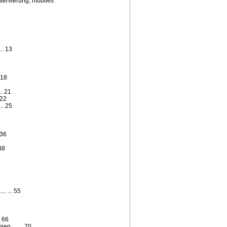
servierung, mobiles
.. 13
 18
.. 21
 22
.. 25
 36
 38
.. ... 55
. 66
n ..... . 70