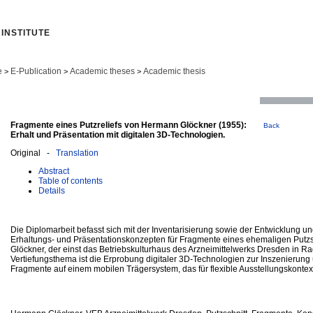
INSTITUTE
e
E-Publication
Academic theses
Academic thesis
>
>
>
Fragmente eines Putzreliefs von Hermann Glöckner (1955):
Back
Erhalt und Präsentation mit digitalen 3D-Technologien.
Original -
Translation
Abstract
Table of contents
Details
Die Diplomarbeit befasst sich mit der Inventarisierung sowie der Entwicklung 
Erhaltungs- und Präsentationskonzepten für Fragmente eines ehemaligen Putz
Glöckner, der einst das Betriebskulturhaus des Arzneimittelwerks Dresden in R
Vertiefungsthema ist die Erprobung digitaler 3D-Technologien zur Inszenierung
Fragmente auf einem mobilen Trägersystem, das für flexible Ausstellungskontexte