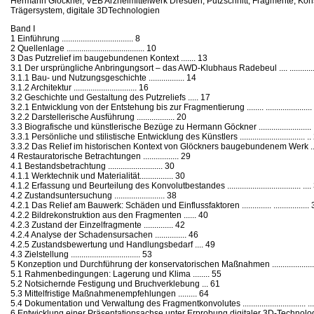
Hermann Glöckner, VEB Arzneimittelwerk Dresden, Putzschnitt, Fragmente, Kon
Trägersystem, digitale 3DTechnologien
Band I
1 Einführung .................................. 8
2 Quellenlage ..................................... 10
3 Das Putzrelief im baugebundenen Kontext ....... 13
3.1 Der ursprüngliche Anbringungsort – das AWD-Klubhaus Radebeul .... ............
3.1.1 Bau- und Nutzungsgeschichte ................. 14
3.1.2 Architektur .............................. 16
3.2 Geschichte und Gestaltung des Putzreliefs ..... 17
3.2.1 Entwicklung von der Entstehung bis zur Fragmentierung ........ ......................
3.2.2 Darstellerische Ausführung .................. 20
3.3 Biografische und künstlerische Bezüge zu Hermann Göckner ......................... 
3.3.1 Persönliche und stilistische Entwicklung des Künstlers ............................... ..
3.3.2 Das Relief im historischen Kontext von Glöckners baugebundenem Werk ..
4 Restauratorische Betrachtungen ................. 29
4.1 Bestandsbetrachtung .......................... 30
4.1.1 Werktechnik und Materialität................ 30
4.1.2 Erfassung und Beurteilung des Konvolutbestandes ................................... ....
4.2 Zustandsuntersuchung ........................ 38
4.2.1 Das Relief am Bauwerk: Schäden und Einflussfaktoren .............. .................
4.2.2 Bildrekonstruktion aus den Fragmenten ...... 40
4.2.3 Zustand der Einzelfragmente .............. 42
4.2.4 Analyse der Schadensursachen ............... 46
4.2.5 Zustandsbewertung und Handlungsbedarf .... 49
4.3 Zielstellung ................................. 53
5 Konzeption und Durchführung der konservatorischen Maßnahmen ......................
5.1 Rahmenbedingungen: Lagerung und Klima ........ 55
5.2 Notsichernde Festigung und Bruchverklebung ... 61
5.3 Mittelfristige Maßnahmenempfehlungen ......... 64
5.4 Dokumentation und Verwaltung des Fragmentkonvolutes .............................. ..
6 Entwicklung einer Präsentationsachse unter Erprobung digitaler 3D-Technologie