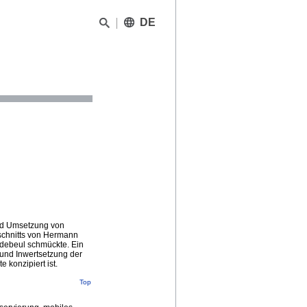
DE
und Umsetzung von
schnitts von Hermann
adebeul schmückte. Ein
 und Inwertsetzung der
 konzipiert ist.
Top