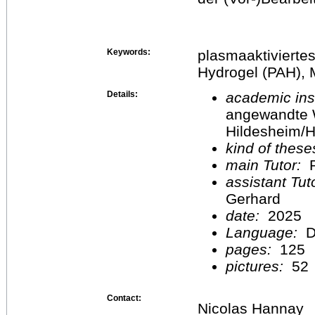
Keywords:
plasmaaktivierte
Hydrogel (PAH), 
Details:
academic inst
angewandte 
Hildesheim/H
kind of these
main Tutor:
P
assistant Tu
Gerhard
date:
2025
Language:
D
pages:
125
pictures:
52
Contact:
Nicolas Hannay