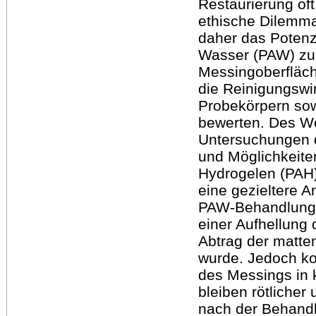
Restaurierung of
ethische Dilemma
daher das Potenz
Wasser (PAW) zur
Messingoberfläch
die Reinigungswir
Probekörpern sow
bewerten. Des W
Untersuchungen 
und Möglichkeite
Hydrogelen (PAH)
eine gezieltere 
PAW-Behandlunge
einer Aufhellung 
Abtrag der matte
wurde. Jedoch ko
des Messings in 
bleiben rötlicher
nach der Behandl