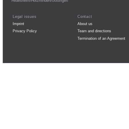
Hildesheim/Holzminden/Göttingen
Legal issues
Contact
Imprint
About us
Privacy Policy
Team and directions
Termination of an Agreement