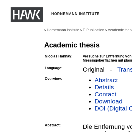
HORNEMANN INSTITUTE
Hornemann Institute
E-Publication
Academic thes
>
>
>
Academic thesis
Nicolas Hannay:
Versuche zur Entfernung von
Messingoberflächen mit pla
Language:
Original -
Trans
Overview:
Abstract
Details
Contact
Download
DOI (Digital O
Abstract:
Die Entfernung vo