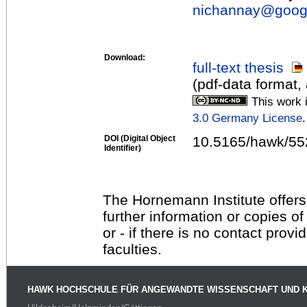
nichannay@
goog
Download:
full-text thesis
(pdf-data format,
This work 
3.0 Germany License
.
DOI (Digital Object
10.5165/hawk/55
Identifier)
The Hornemann Institute offers
further information or copies o
or - if there is no contact provi
faculties.
HAWK HOCHSCHULE FÜR ANGEWANDTE WISSENSCHAFT UND 