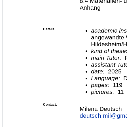
8.4 Materialien- 
Anhang
Details:
academic inst
angewandte 
Hildesheim/H
kind of these
main Tutor:
P
assistant Tu
date:
2025
Language:
D
pages:
119
pictures:
11
Contact:
Milena Deutsch
deutsch.mil@
gma