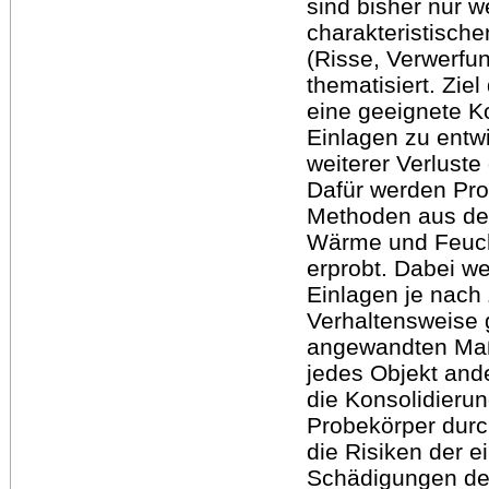
sind bisher nur 
charakteristisch
(Risse, Verwerfun
thematisiert. Ziel 
eine geeignete K
Einlagen zu entw
weiterer Verluste
Dafür werden Pro
Methoden aus de
Wärme und Feucht
erprobt. Dabei we
Einlagen je nac
Verhaltensweise
angewandten Maß
jedes Objekt and
die Konsolidierun
Probekörper durc
die Risiken der 
Schädigungen des