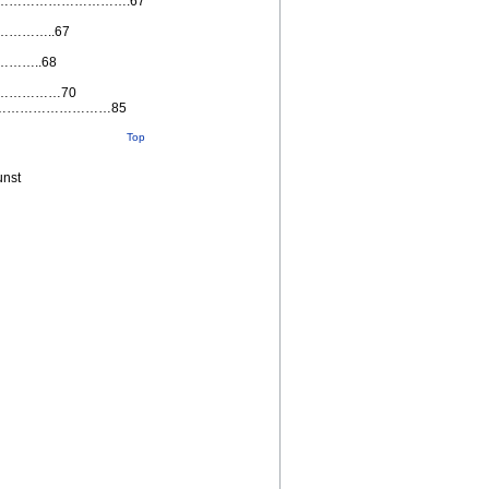
……………………….67
……..67
…..68
…………70
………………………………85
Top
unst
.