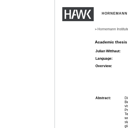
HORNEMANN 
Hornemann Institut
>
Academic thesis
Julian Witthaut:
Language:
Overview:
Abstract:
Di
Be
vi
Pr
Te
wu
st
gl