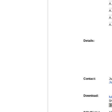
…
A
…
A.
…
A.
…
A
Details:
Contact:
Ju
Ju
Download:
fu
(p