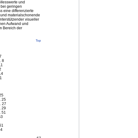
e Messwerte und
 bei geringen
 eine differenzierte
e und materialschonende
terstützender visueller
ichen Aufwand und
m Bereich der
Top
 7
.. 8
 11
12
 14
21
. 25
.. 25
.. 27
... 29
.. 51
 53
 61
 64