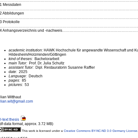
……………………………………………………………………………………………………
.1 Messdaten
………………………………………………………………………………………………………
2 Abbildungen
………………………………………………………………………………………………………
3 Protokolle
……………………………………………………………………………………………………
.4 Anhangsverzeichnis und -nachweis……………………………………………
academic institution:
HAWK Hochschule für angewandte Wissenschaft und K
Hildesheim/Holzminden/Göttingen
kind of theses:
Bachelorarbeit
main Tutor:
Prof. Dr. Julia Schultz
assistant Tutor:
Dipl. Restauratorin Susanne Raffler
date:
2025
Language:
Deutsch
pages:
85
pictures:
53
lian Witthaut
lian.wit@
gmail.com
ll-text thesis
df-data format, approx. 3.72 MB)
This work is licensed under a
Creative Commons BY-NC-ND 3.0 Germany License