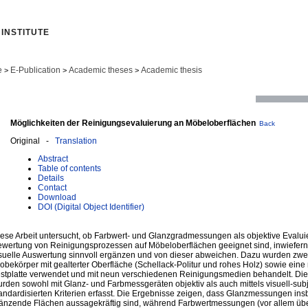
INSTITUTE
e
E-Publication
Academic theses
Academic thesis
>
>
>
Möglichkeiten der Reinigungsevaluierung an Möbeloberflächen
Back
Original -
Translation
Abstract
Table of contents
Details
Contact
Download
DOI (Digital Object Identifier)
ese Arbeit untersucht, ob Farbwert- und Glanzgradmessungen als objektive Eval
wertung von Reinigungsprozessen auf Möbeloberflächen geeignet sind, inwiefern s
suelle Auswertung sinnvoll ergänzen und von dieser abweichen. Dazu wurden zwei
obekörper mit gealterter Oberfläche (Schellack-Politur und rohes Holz) sowie ein
stplatte verwendet und mit neun verschiedenen Reinigungsmedien behandelt. Die
rden sowohl mit Glanz- und Farbmessgeräten objektiv als auch mittels visuell-sub
andardisierten Kriterien erfasst. Die Ergebnisse zeigen, dass Glanzmessungen insb
änzende Flächen aussagekräftig sind, während Farbwertmessungen (vor allem übe