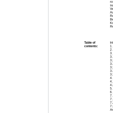
ro
su
Ve
Au
Re
Be
Ko
Re
Table of
In
contents:
1. 
2. 
3. 
3.1
3.2
3.3
3.3
3.3
3.3
4. 
4.
4.
5. 
6. 
7. 
7.1
7.2
7.3
A