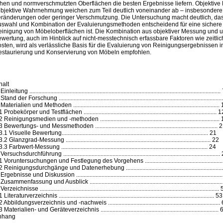
hen und normverschmutzten Oberflächen die besten Ergebnisse liefern. Objektiv
bjektive Wahrnehmung weichen zum Teil deutlich voneinander ab – insbesondere
ränderungen oder geringer Verschmutzung. Die Untersuchung macht deutlich, dass
swahl und Kombination der Evaluierungsmethoden entscheidend für eine sicher
inigung von Möbeloberflächen ist. Die Kombination aus objektiver Messung und un
wertung, auch im Hinblick auf nicht-messtechnisch erfassbare Faktoren wie zeitl
sten, wird als verlässliche Basis für die Evaluierung von Reinigungsergebnissen i
staurierung und Konservierung von Möbeln empfohlen.
halt
Einleitung ................................................................................................................................
Stand der Forschung .............................................................................................................
Materialien und Methoden ..................................................................................................
 Probekörper und Testflächen ......................................................................................... 
 Reinigungsmedien und -methoden ................................................................................
 Bewertungs- und Messmethoden .................................................................................. 
.1 Visuelle Bewertung.................................................................................................. 21
.2 Glanzgrad-Messung ................................................................................................. 22
.3 Farbwert-Messung .................................................................................................. 24
Versuchsdurchführung ........................................................................................................
1 Voruntersuchungen und Festlegung des Vorgehens ...................................................
2 Reinigungsdurchgänge und Datenerhebung ................................................................
Ergebnisse und Diskussion ................................................................................................
Zusammenfassung und Ausblick ........................................................................................
Verzeichnisse ........................................................................................................................
 Literaturverzeichnis ........................................................................................................ 53
 Abbildungsverzeichnis und -nachweis ...........................................................................
 Materialien- und Geräteverzeichnis ...............................................................................
nhang