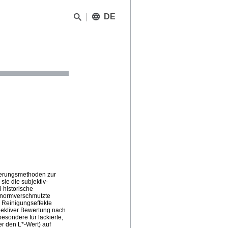
DE
uierungsmethoden zur
ie die subjektiv-
 historische
e normverschmutzte
 Reinigungseffekte
jektiver Bewertung nach
esondere für lackierte,
r den L*-Wert) auf