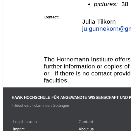
pictures:
38
Contact:
Julia Tilkorn
ju.gunnekorn@
g
The Hornemann Institute offers
further information or copies o
or - if there is no contact provi
faculties.
HAWK HOCHSCHULE FÜR ANGEWANDTE WISSENSCHAFT UND 
Hildesheim/Holzminden/Göttingen
Legal issues
Contact
Imprint
About us