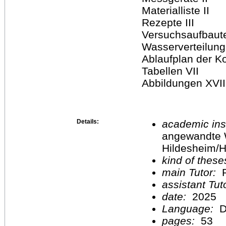
Materialliste II
Rezepte III
Versuchsaufbaute
Wasserverteilung
Ablaufplan der 
Tabellen VII
Abbildungen XVII
Details:
academic inst
angewandte 
Hildesheim/H
kind of these
main Tutor:
P
assistant Tu
date:
2025
Language:
D
pages:
53