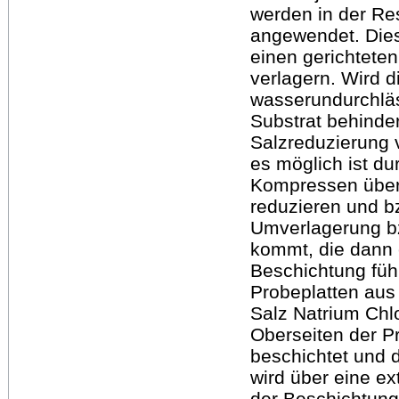
werden in der Re
angewendet. Dies
einen gerichtete
verlagern. Wird d
wasserundurchlä
Substrat behinde
Salzreduzierung v
es möglich ist du
Kompressen über 
reduzieren und b
Umverlagerung bz
kommt, die dann 
Beschichtung füh
Probeplatten aus
Salz Natrium Chlo
Oberseiten der P
beschichtet und 
wird über eine ext
der Beschichtung