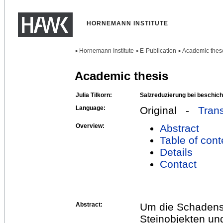
HORNEMANN INSTITUTE
Hornemann Institute
E-Publication
Academic thes
>
>
>
Academic thesis
Julia Tilkorn:
Salzreduzierung bei beschich
Language:
Original -
Trans
Overview:
Abstract
Table of cont
Details
Contact
Abstract:
Um die Schadens
Steinobjekten un