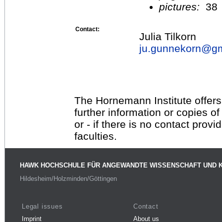
pictures:
38
Contact:
Julia Tilkorn
ju.gunnekorn@
g
The Hornemann Institute offers
further information or copies o
or - if there is no contact provi
faculties.
HAWK HOCHSCHULE FÜR ANGEWANDTE WISSENSCHAFT UND 
Hildesheim/Holzminden/Göttingen
Legal issues
Contact
Imprint
About us