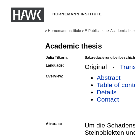
HORNEMANN INSTITUTE
Hornemann Institute
E-Publication
Academic thes
>
>
>
Academic thesis
Julia Tilkorn:
Salzreduzierung bei beschich
Language:
Original -
Trans
Overview:
Abstract
Table of cont
Details
Contact
Abstract:
Um die Schadens
Steinobjekten un