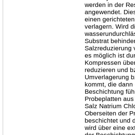
werden in der Re
angewendet. Dies
einen gerichtete
verlagern. Wird d
wasserundurchlä
Substrat behinde
Salzreduzierung v
es möglich ist du
Kompressen über 
reduzieren und b
Umverlagerung bz
kommt, die dann 
Beschichtung füh
Probeplatten aus
Salz Natrium Chlo
Oberseiten der P
beschichtet und 
wird über eine ext
der Beschichtung