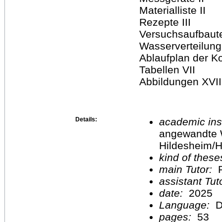
Materialliste II
Rezepte III
Versuchsaufbaute
Wasserverteilung
Ablaufplan der 
Tabellen VII
Abbildungen XVII
Details:
academic inst
angewandte 
Hildesheim/H
kind of these
main Tutor:
P
assistant Tu
date:
2025
Language:
D
pages:
53