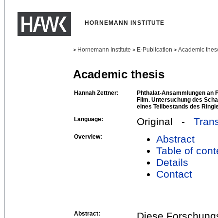
HORNEMANN INSTITUTE
Hornemann Institute
E-Publication
Academic thes
>
>
>
Academic thesis
Hannah Zettner:
Phthalat-Ansammlungen an F
Film. Untersuchung des Sch
eines Teilbestands des Ringi
Language:
Original -
Trans
Overview:
Abstract
Table of cont
Details
Contact
Abstract:
Diese Forschungs