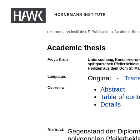
HORNEMANN INSTITUTE
Hornemann Institute
E-Publication
Academic thes
>
>
>
Academic thesis
Freya Krotz:
Untersuchung, Konservierung
spätgotischen Pfeilerbekleid
Heiligen aus dem Dom St. Ma
Language:
Original -
Trans
Overview:
Abstract
Table of cont
Details
Abstract:
Gegenstand der Diplomarb
polygonalen Pfeilerbekl