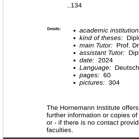
..134
Details:
academic institutio
kind of theses:
Dipl
main Tutor:
Prof. Dr
assistant Tutor:
Dip
date:
2024
Language:
Deutsc
pages:
60
pictures:
304
The Hornemann Institute offers
further information or copies o
or - if there is no contact provi
faculties.