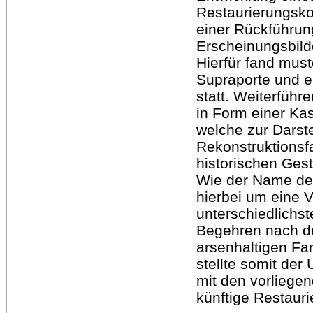
Restaurierungsk
einer Rückführu
Erscheinungsbilde
Hierfür fand must
Supraporte und e
statt. Weiterführ
in Form einer Kas
welche zur Darst
Rekonstruktionsf
historischen Ges
Wie der Name des
hierbei um eine V
unterschiedlichs
Begehren nach 
arsenhaltigen Fa
stellte somit de
mit den vorliege
künftige Restauri