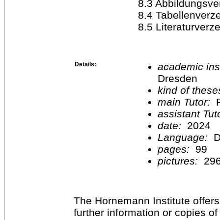
8.3 Abbildungsverzei
8.4 Tabellenverzeich
8.5 Literaturverzeich
Details:
academic inst
Dresden
kind of these
main Tutor:
P
assistant Tu
date:
2024
Language:
D
pages:
99
pictures:
29
The Hornemann Institute offers
further information or copies o