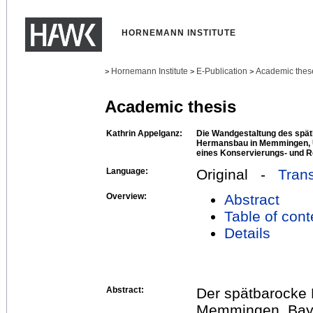
HORNEMANN INSTITUTE
Hornemann Institute
E-Publication
Academic thes
>
>
>
Academic thesis
Kathrin Appelganz:
Die Wandgestaltung des spä
Hermansbau in Memmingen, 
eines Konservierungs- und 
Language:
Original -
Trans
Overview:
Abstract
Table of cont
Details
Abstract:
Der spätbarocke 
Memmingen, Bayer