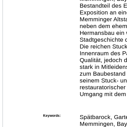
Bestandteil des
Exposition an ei
Memminger Altstad
neben dem ehema
Hermansbau ein w
Stadtgeschichte 
Die reichen Stuc
Innenraum des Pa
Qualität, jedoch 
stark in Mitleid
zum Baubestand 
seinem Stuck- un
restauratorische
Umgang mit dem 
Keywords:
Spätbarock, Gart
Memmingen, Baye