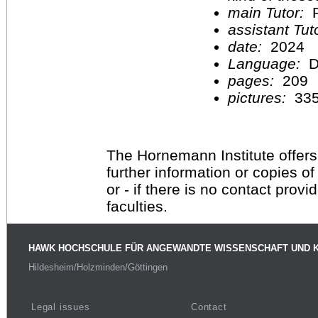
main Tutor:
P
assistant Tu
date:
2024
Language:
D
pages:
209
pictures:
33
The Hornemann Institute offers
further information or copies o
or - if there is no contact provi
faculties.
HAWK HOCHSCHULE FÜR ANGEWANDTE WISSENSCHAFT UND 
Hildesheim/Holzminden/Göttingen
Legal issues
Contact