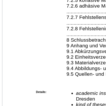
7.2.5 kohäsive Mals
7.2.6 adhäsive M
..........................
7.2.7 Fehlstelle
..........................
7.2.8 Fehlstellen
..........................
8 Schlussbetrachtu
9 Anhang und Verzei
9.1 Abkürzungsverze
9.2 Einheitsverzeichn
9.3 Materialverzeichn
9.4 Abbildungs- un
9.5 Quellen- und L
Details:
academic inst
Dresden
kind of these