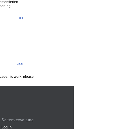
abmontierten
rierung
Top
Back
 academic work, please
Seitenverwaltung
Log in