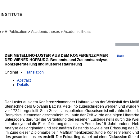
INSTITUTE
e
E-Publication
Academic theses
Academic thesis
>
>
>
DER METELLINO-LUSTER AUS DEM KONFERENZZIMMER
Back
DER WIENER HOFBURG. Bestands- und Zustandsanalyse,
Konzepterstellung und Musterrestaurierung
Original -
Translation
Abstract
Details
Der Luster aus dem Konferenzzimmer der Hofburg kann der Werkstatt des Mail
Steinschneiders Giovanni Battista Metellino zugeschrieben werden und wurde 
vor 1724 hergestellt. Sein Gestell aus poliertem Gusseisen ist mit zahlreichen d
Bergkristallelementen geschmückt. Im Laufe der Zeit wurde er einigen Überarb
unterzogen, darunter die Vergoldung des eisernen Lustergestells durch die Wie
L. Lobmeyr und die Elektrifizierung des Lusters Ende des 19. Jahrhunderts. Ne
Analyse des originalen und sekundären Bestands sowie einer Erfassung des Z
im Zuge dieser Diplomarbeit ein Maßnahmenkonzept für die Konservierung und
des gesamten Lusters erstellt. Der Fokus liegt dabei auf einer Diskussion übe