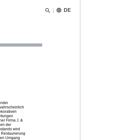
DE
änder
wahrscheinlich
ekorativen
eitungen
ner Firma J. &
ben der
ustands wird
 Restaurierung
r den Umgang