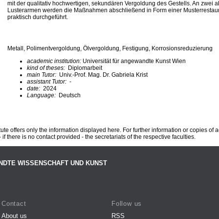
mit der qualitativ hochwertigen, sekundären Vergoldung des Gestells. An zwei 
Lusterarmen werden die Maßnahmen abschließend in Form einer Musterrestau
praktisch durchgeführt.
Metall, Polimentvergoldung, Ölvergoldung, Festigung, Korrosionsreduzierung
academic institution:
Universität für angewandte Kunst Wien
kind of theses:
Diplomarbeit
main Tutor:
Univ.-Prof. Mag. Dr. Gabriela Krist
assistant Tutor:
-
date:
2024
Language:
Deutsch
te offers only the information displayed here. For further information or copies of
 if there is no contact provided - the secretariats of the respective faculties.
NDTE WISSENSCHAFT UND KUNST
Contact
Follow us
About us
RSS