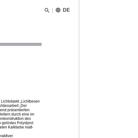
DE
Lichtobjekt „Lichtbesen
 Videoarbeit „Der
end präsentierten
eitern durch eine im
enkonstruktion des
 gelöstes Polystyrol
teten Kalkfarbe matt-
raktiver