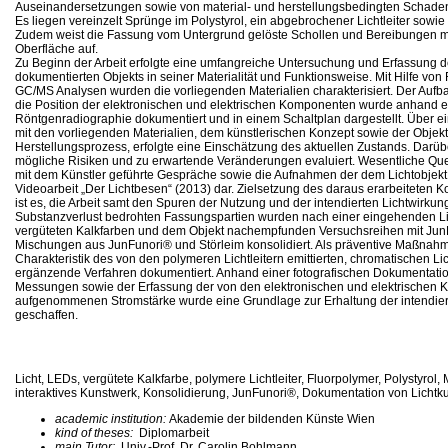
Auseinandersetzungen sowie von material- und herstellungsbedingten Schad
Es liegen vereinzelt Sprünge im Polystyrol, ein abgebrochener Lichtleiter sowie
Zudem weist die Fassung vom Untergrund gelöste Schollen und Bereibungen m
Oberfläche auf.
Zu Beginn der Arbeit erfolgte eine umfangreiche Untersuchung und Erfassung 
dokumentierten Objekts in seiner Materialität und Funktionsweise. Mit Hilfe vo
GC/MS Analysen wurden die vorliegenden Materialien charakterisiert. Der Auf
die Position der elektronischen und elektrischen Komponenten wurde anhand e
Röntgenradiographie dokumentiert und in einem Schaltplan dargestellt. Über 
mit den vorliegenden Materialien, dem künstlerischen Konzept sowie der Obje
Herstellungsprozess, erfolgte eine Einschätzung des aktuellen Zustands. Darü
mögliche Risiken und zu erwartende Veränderungen evaluiert. Wesentliche Quel
mit dem Künstler geführte Gespräche sowie die Aufnahmen der dem Lichtobjek
Videoarbeit „Der Lichtbesen“ (2013) dar. Zielsetzung des daraus erarbeiteten 
ist es, die Arbeit samt den Spuren der Nutzung und der intendierten Lichtwirkun
Substanzverlust bedrohten Fassungspartien wurden nach einer eingehenden Li
vergüteten Kalkfarben und dem Objekt nachempfunden Versuchsreihen mit Jun
Mischungen aus JunFunori® und Störleim konsolidiert. Als präventive Maßnah
Charakteristik des von den polymeren Lichtleitern emittierten, chromatischen Lic
ergänzende Verfahren dokumentiert. Anhand einer fotografischen Dokumentatio
Messungen sowie der Erfassung der von den elektronischen und elektrischen
aufgenommenen Stromstärke wurde eine Grundlage zur Erhaltung der intendier
geschaffen.
Licht, LEDs, vergütete Kalkfarbe, polymere Lichtleiter, Fluorpolymer, Polystyrol,
interaktives Kunstwerk, Konsolidierung, JunFunori®, Dokumentation von Lichtk
academic institution:
Akademie der bildenden Künste Wien
kind of theses:
Diplomarbeit
main Tutor:
Univ.-Prof. Dr. Carolin Bohlmann