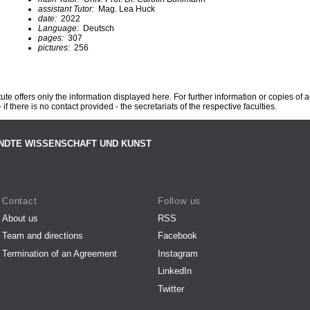
assistant Tutor:
Mag. Lea Huck
date:
2022
Language:
Deutsch
pages:
307
pictures:
256
te offers only the information displayed here. For further information or copies of
 if there is no contact provided - the secretariats of the respective faculties.
NDTE WISSENSCHAFT UND KUNST
Contact
Follow us
About us
RSS
Team and directions
Facebook
Termination of an Agreement
Instagram
LinkedIn
Twitter