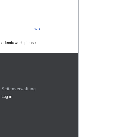
Back
 academic work, please
Seitenverwaltung
Log in