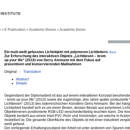
INSTITUTE
e
E-Publication
Academic theses
Academic thesis
>
>
>
Ein matt-weiß gefasstes Lichtobjekt mit polymeren Lichtleitern.
Back
Zur Erforschung des interaktiven Objekts „Lichtbesen – brom
up your life“ (2010) von Gerry Ammann mit dem Fokus auf
präventiven und konservierenden Maßnahmen
Original -
Translation
Abstract
Details
Gegenstand der Diplomarbeit ist das auf einem interaktiven Konzept beruhende 
– brom up your life“ (2010) sowie die zugehörige, drei Jahre später produzierte
Lichtbesen“ (2013) des österreichischen Künstlers Gerry Ammann. Bei der häng
Lichtarbeit handelt sich es um einen Besen, dessen Besatz aus polymeren Lichtl
Objektinneren positionierte RGB-LED verschiedenfarbig leuchten kann. Die Inn
Objekts besteht aus einem Hart-PVC-Rohr und Holzleisten, um welche in Aceton
modelliert ist. Die gesamte Oberfläche des Objekts ist mit einer industriell vergü
weiß gefasst.
Der vorliegende Erhaltungszustand der Arbeit ist unter anderem von Spuren inte