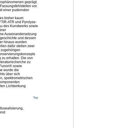
ensphänomenen geprägt.
 Fassungsfehlstellen vor.
it einer pudernden
des bisher kaum
n FTIR-ATR und Pyrolyse-
bau des Kunstwerks sowie
iner
eine Auseinandersetzung
ktgeschichte und dessen
ber hinaus wurden
len dafür stellen zwei
t zugehörigen
Konservierungskonzepts
g zu erhalten. Die von
teraturrecherche zu
Funori® sowie
me wurde die
hts über sich
n, spektrometrischen
 Komponenten
ten Lichtwirkung
Top
 Musealisierung,
unst