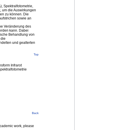
 Spektralfotometrie,
t, um die Auswirkungen
en zu können. Die
ufstrichen sowie an
ine Veränderung des
werden kann. Dabei
orische Behandlung von
 die
delten und gealterten
Top
sform Infrarot
ektralfotometrie
Back
 academic work, please