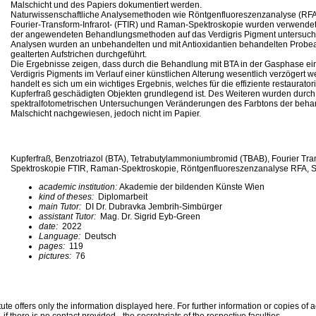
Malschicht und des Papiers dokumentiert werden.
Naturwissenschaftliche Analysemethoden wie Röntgenfluoreszenzanalyse (RFA),
Fourier-Transform-Infrarot- (FTIR) und Raman-Spektroskopie wurden verwende
der angewendeten Behandlungsmethoden auf das Verdigris Pigment untersuch
Analysen wurden an unbehandelten und mit Antioxidantien behandelten Probea
gealterten Aufstrichen durchgeführt.
Die Ergebnisse zeigen, dass durch die Behandlung mit BTA in der Gasphase e
Verdigris Pigments im Verlauf einer künstlichen Alterung wesentlich verzögert 
handelt es sich um ein wichtiges Ergebnis, welches für die effiziente restaurat
Kupferfraß geschädigten Objekten grundlegend ist. Des Weiteren wurden durch
spektralfotometrischen Untersuchungen Veränderungen des Farbtons der behan
Malschicht nachgewiesen, jedoch nicht im Papier.
Kupferfraß, Benzotriazol (BTA), Tetrabutylammoniumbromid (TBAB), Fourier Tran
Spektroskopie FTIR, Raman-Spektroskopie, Röntgenfluoreszenzanalyse RFA, Sp
academic institution:
Akademie der bildenden Künste Wien
kind of theses:
Diplomarbeit
main Tutor:
DI Dr. Dubravka Jembrih-Simbürger
assistant Tutor:
Mag. Dr. Sigrid Eyb-Green
date:
2022
Language:
Deutsch
pages:
119
pictures:
76
te offers only the information displayed here. For further information or copies of
 if there is no contact provided - the secretariats of the respective faculties.