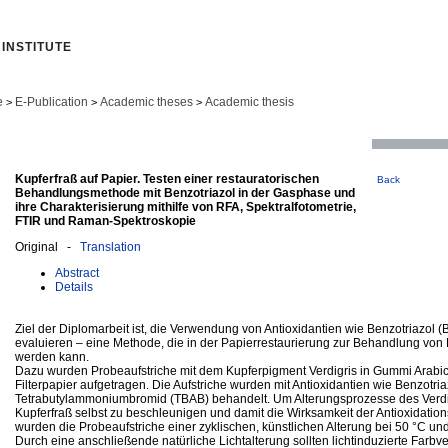
INSTITUTE
e
E-Publication
Academic theses
Academic thesis
>
>
>
Kupferfraß auf Papier. Testen einer restauratorischen
Back
Behandlungsmethode mit Benzotriazol in der Gasphase und
ihre Charakterisierung mithilfe von RFA, Spektralfotometrie,
FTIR und Raman-Spektroskopie
Original -
Translation
Abstract
Details
Ziel der Diplomarbeit ist, die Verwendung von Antioxidantien wie Benzotriazol 
evaluieren – eine Methode, die in der Papierrestaurierung zur Behandlung von
werden kann.
Dazu wurden Probeaufstriche mit dem Kupferpigment Verdigris in Gummi Arab
Filterpapier aufgetragen. Die Aufstriche wurden mit Antioxidantien wie Benzotri
Tetrabutylammoniumbromid (TBAB) behandelt. Um Alterungsprozesse des Verdi
Kupferfraß selbst zu beschleunigen und damit die Wirksamkeit der Antioxidation
wurden die Probeaufstriche einer zyklischen, künstlichen Alterung bei 50 °C un
Durch eine anschließende natürliche Lichtalterung sollten lichtinduzierte Farb