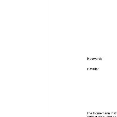
Keywords:
Details:
The Hornemann Institu
contact the author or -