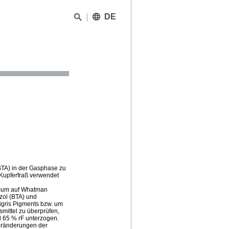
DE
(BTA) in der Gasphase zu
 Kupferfraß verwendet
icum auf Whatman
azol (BTA) und
gris Pigments bzw. um
smittel zu überprüfen,
d 65 % rF unterzogen.
veränderungen der