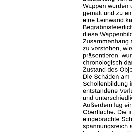
Wappen wurden ur
gemalt und zu ei
eine Leinwand ka
Begräbnisfeierli
diese Wappenbild
Zusammenhang ei
zu verstehen, wi
präsentieren, wu
chronologisch da
Zustand des Obje
Die Schäden am O
Schollenbildung 
entstandene Verl
und unterschiedli
Außerdem lag ein
Oberfläche. Die 
eingebrachte Sch
spannungsreich a