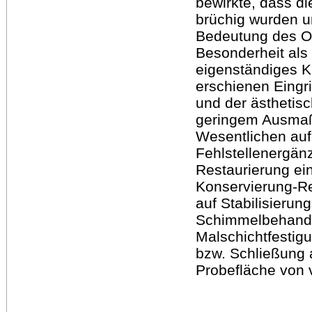
bewirkte, dass d
brüchig wurden un
Bedeutung des Ob
Besonderheit als
eigenständiges 
erschienen Eingr
und der ästhetis
geringem Ausmaß
Wesentlichen auf
Fehlstellenergän
Restaurierung ei
Konservierung-Re
auf Stabilisier
Schimmelbehandl
Malschichtfestig
bzw. Schließung a
Probefläche von v