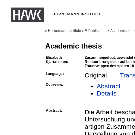
HORNEMANN INSTITUTE
Hornemann Institute
E-Publication
Academic thes
>
>
>
Academic thesis
Elisabeth
Zusammengefügt, gewendet u
Kjartansson:
Restaurierung einer auf Lein
Trauerwappen des späten 18.
Language:
Original -
Trans
Overview:
Abstract
Details
Abstract:
Die Arbeit beschä
Untersuchung und
artigen Zusammen
Darstellung von 