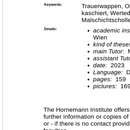
Keywords:
Trauerwappen, Ob
kaschiert, Werte
Malschichtscholl
Details:
academic inst
Wien
kind of these
main Tutor:
M
assistant Tu
date:
2023
Language:
D
pages:
159
pictures:
16
The Hornemann Institute offers
further information or copies o
or - if there is no contact provi