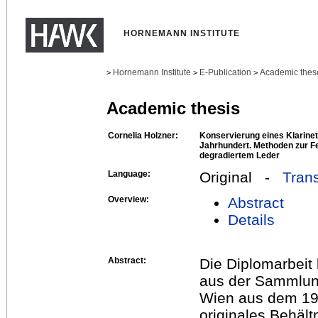
HORNEMANN INSTITUTE
Hornemann Institute
E-Publication
Academic thes
>
>
>
Academic thesis
Cornelia Holzner:
Konservierung eines Klarinet
Jahrhundert. Methoden zur F
degradiertem Leder
Language:
Original -
Trans
Overview:
Abstract
Details
Abstract:
Die Diplomarbeit 
aus der Sammlun
Wien aus dem 19 
originales Behältn