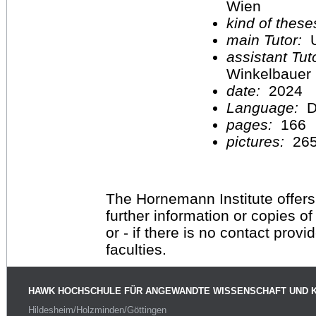
Wien
kind of these
main Tutor:
U
assistant Tu
Winkelbauer
date:
2024
Language:
D
pages:
166
pictures:
26
The Hornemann Institute offers
further information or copies o
or - if there is no contact provi
faculties.
HAWK HOCHSCHULE FÜR ANGEWANDTE WISSENSCHAFT UND 
Hildesheim/Holzminden/Göttingen