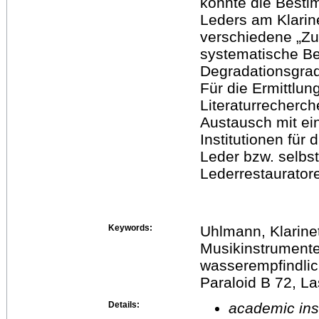
konnte die Best
Leders am Klarine
verschiedene „Zu
systematische Be
Degradationsgrad
Für die Ermittlu
Literaturrecherc
Austausch mit ein
Institutionen für
Leder bzw. selbs
Lederrestaurator
Keywords:
Uhlmann, Klarine
Musikinstrumente,
wasserempfindlich
Paraloid B 72, La
Details:
academic inst