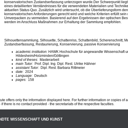
konservatorischen Zustandserfassung unterzogen wurde.Der Schwerpunkt lieg
eines detaillierten Verständnisses für die verwendeten Materialien und Technike
aktuellen Status-Quo. Zusätzlich wird untersucht, ob die Überlieferungsform de
konservatorischen Anforderungen gerecht wird und welche Kriterien erfüllt sei
Umverpacken zu vermeiden. Basierend auf den Ergebnissen der optischen Be
werden im Anschluss Maßnahmen zur Erhaltung der Sammlung empfohlen.
Silhouettensammlung, Silhouette, Schattenriss, Schattenbild, Scherenschnitt, 
Zustandserfassung, Restaurierung, Konservierung, passive Konservierung
academic institution:
HAWK Hochschule für angewandte Wissenschaft u
Hildesheim/Holzminden/Göttingen
kind of theses:
Masterarbeit
main Tutor:
Prof. Dipl. Ing. Dipl. Rest. Ulrike Hähner
assistant Tutor:
Dipl. Rest. Barbara Rittmeier
date:
2024
Language:
Deutsch
pages:
158
te offers only the information displayed here. For further information or copies of
 if there is no contact provided - the secretariats of the respective faculties.
NDTE WISSENSCHAFT UND KUNST