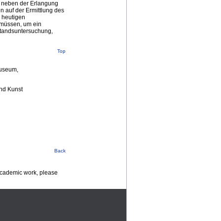
t neben der Erlangung
n auf der Ermittlung des
n heutigen
n müssen, um ein
standsuntersuchung,
Top
Museum,
nd Kunst
Back
 academic work, please