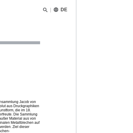
DE
tensammlung Jacob von
olut aus Druckgraphiken
unstform, die im 18.
t erfreute. Die Sammlung
 außer Material aus von
inalen Metallblechen auf
erden. Ziel dieser
ischen-