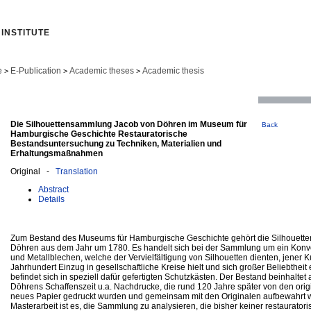
INSTITUTE
e
E-Publication
Academic theses
Academic thesis
>
>
>
Die Silhouettensammlung Jacob von Döhren im Museum für
Back
Hamburgische Geschichte Restauratorische
Bestandsuntersuchung zu Techniken, Materialien und
Erhaltungsmaßnahmen
Original -
Translation
Abstract
Details
Zum Bestand des Museums für Hamburgische Geschichte gehört die Silhouet
Döhren aus dem Jahr um 1780. Es handelt sich bei der Sammlung um ein Konv
und Metallblechen, welche der Vervielfältigung von Silhouetten dienten, jener K
Jahrhundert Einzug in gesellschaftliche Kreise hielt und sich großer Beliebthei
befindet sich in speziell dafür gefertigten Schutzkästen. Der Bestand beinhaltet
Döhrens Schaffenszeit u.a. Nachdrucke, die rund 120 Jahre später von den orig
neues Papier gedruckt wurden und gemeinsam mit den Originalen aufbewahrt w
Masterarbeit ist es, die Sammlung zu analysieren, die bisher keiner restaurator