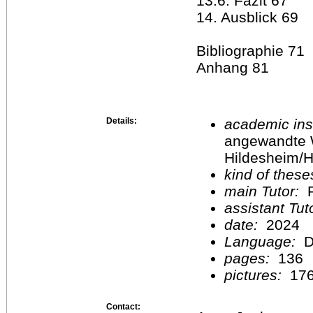
13.6. Fazit 67
14. Ausblick 69
Bibliographie 71
Anhang 81
Details:
academic inst
angewandte 
Hildesheim/H
kind of these
main Tutor:
P
assistant Tu
date:
2024
Language:
D
pages:
136
pictures:
17
Contact: