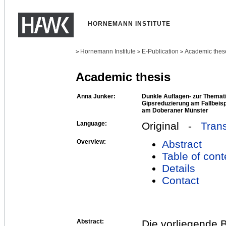
HORNEMANN INSTITUTE
Hornemann Institute
E-Publication
Academic thes
>
>
>
Academic thesis
Anna Junker:
Dunkle Auflagen- zur Themat
Gipsreduzierung am Fallbeispi
am Doberaner Münster
Language:
Original -
Trans
Overview:
Abstract
Table of cont
Details
Contact
Abstract:
Die vorliegende B