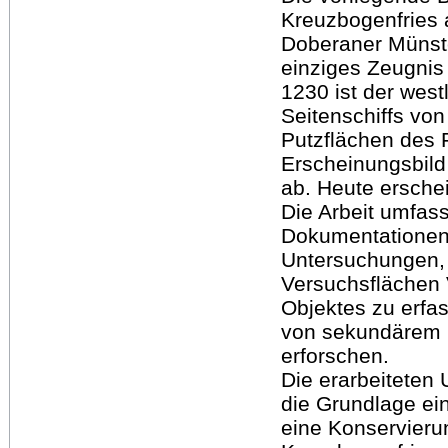
Kreuzbogenfries
Doberaner Münst
einziges Zeugni
1230 ist der wes
Seitenschiffs vo
Putzflächen des F
Erscheinungsbil
ab. Heute ersche
Die Arbeit umfass
Dokumentationen,
Untersuchungen,
Versuchsflächen 
Objektes zu erfa
von sekundärem 
erforschen.
Die erarbeiteten
die Grundlage ei
eine Konservieru