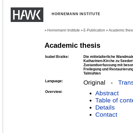
HORNEMANN INSTITUTE
Hornemann Institute
E-Publication
Academic thes
>
>
>
Academic thesis
Isabel Bratke:
Die mittelalterliche Wandmale
Katharinen-Kirche zu Seedor
Zustandserfassung mit beso
Freilegung und Restaurierung
Talmühlen
Language:
Original -
Trans
Overview:
Abstract
Table of cont
Details
Contact