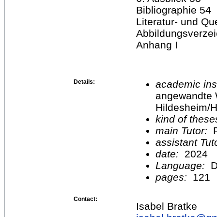
Bibliographie 54
Literatur- und Qu
Abbildungsverzei
Anhang I
Details:
academic inst
angewandte 
Hildesheim/H
kind of these
main Tutor:
P
assistant Tu
date:
2024
Language:
D
pages:
121
Contact:
Isabel Bratke