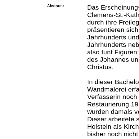
Abstract:
Das Erscheinungs
Clemens-St.-Katha
durch ihre Freil
präsentieren sich
Jahrhunderts und
Jahrhunderts neb
also fünf Figuren
des Johannes und
Christus.
In dieser Bachel
Wandmalerei erfa
Verfasserin noch
Restaurierung 1
wurden damals vo
Dieser arbeitete 
Holstein als Kirc
bisher noch nicht