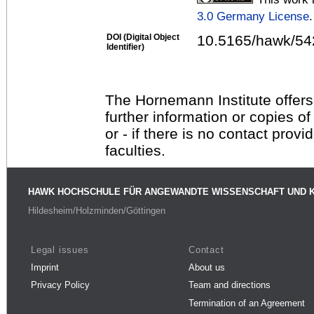
3.0 Germany License
.
DOI (Digital Object
10.5165/hawk/54
Identifier)
The Hornemann Institute offers
further information or copies o
or - if there is no contact provi
faculties.
HAWK HOCHSCHULE FÜR ANGEWANDTE WISSENSCHAFT UND 
Hildesheim/Holzminden/Göttingen
Legal issues
Contact
Imprint
About us
Privacy Policy
Team and directions
Termination of an Agreement