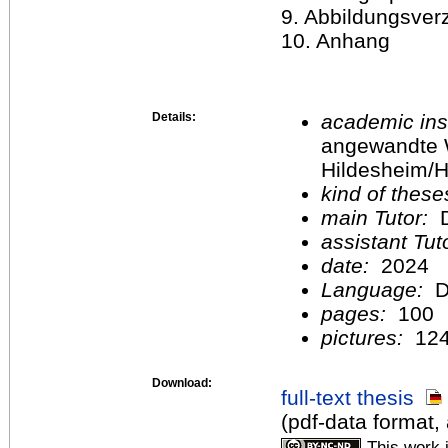
9. Abbildungsver
10. Anhang
Details:
academic inst
angewandte 
Hildesheim/H
kind of these
main Tutor:
D
assistant Tu
date:
2024
Language:
D
pages:
100
pictures:
12
Download:
full-text thesis
(pdf-data format,
This work 