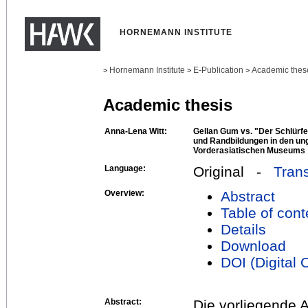
HORNEMANN INSTITUTE
Hornemann Institute
E-Publication
Academic thes
>
>
>
Academic thesis
Anna-Lena Witt:
Gellan Gum vs. "Der Schlürf
und Randbildungen in den un
Vorderasiatischen Museums
Language:
Original -
Trans
Overview:
Abstract
Table of cont
Details
Download
DOI (Digital O
Abstract:
Die vorliegende A