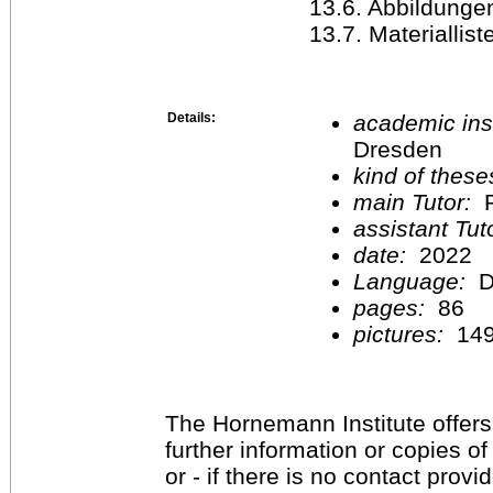
13.6. Abbildunge
13.7. Materiallist
Details:
academic inst
Dresden
kind of these
main Tutor:
P
assistant Tu
date:
2022
Language:
D
pages:
86
pictures:
14
The Hornemann Institute offers
further information or copies o
or - if there is no contact provi