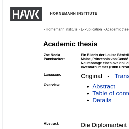
HORNEMANN INSTITUTE
Hornemann Institute
E-Publication
Academic thes
>
>
>
Academic thesis
Zoe Neela
Ein Bildnis der Louise Bénéd
Pannbacker:
Maine, Prinzessin von Condé
Neumontage eines ovalen L
Inventarnummer (Hfbk Dresd
Language:
Original -
Trans
Overview:
Abstract
Table of cont
Details
Abstract:
Die Diplomarbeit 