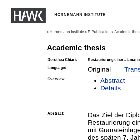
HORNEMANN INSTITUTE
Hornemann Institute
E-Publication
Academic thes
>
>
>
Academic thesis
Dorothea Chiari:
Restaurierung einer alamann
Language:
Original -
Trans
Overview:
Abstract
Details
Abstract:
Das Ziel der Dipl
Restaurierung ein
mit Granateinla
des späten 7. Ja