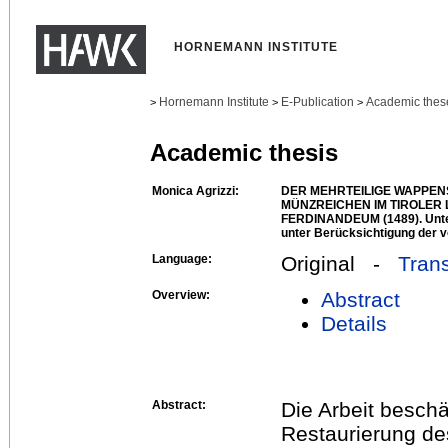
HORNEMANN INSTITUTE
Hornemann Institute
E-Publication
Academic thes
>
>
>
Academic thesis
Monica Agrizzi:
DER MEHRTEILIGE WAPPEN
MÜNZREICHEN IM TIROLE
FERDINANDEUM (1489). Unte
unter Berücksichtigung der v
Language:
Original -
Trans
Overview:
Abstract
Details
Abstract:
Die Arbeit beschä
Restaurierung de