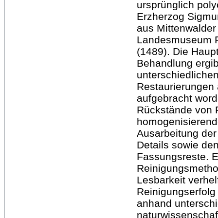
ursprünglich pol
Erzherzog Sigmu
aus Mittenwalder
Landesmuseum 
(1489). Die Haupt
Behandlung ergib
unterschiedlichen
Restaurierungen a
aufgebracht word
Rückstände von F
homogenisierende
Ausarbeitung der
Details sowie de
Fassungsreste. 
Reinigungsmethod
Lesbarkeit verhel
Reinigungserfolg
anhand unterschi
naturwissenschaft