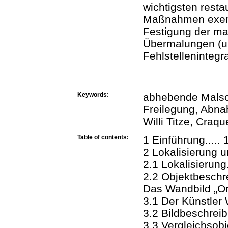
wichtigsten rest
Maßnahmen exempl
Festigung der ma
Übermalungen (u.
Fehlstellenintegra
Keywords:
abhebende Malsch
Freilegung, Abna
Willi Titze, Craqu
Table of contents:
1 Einführung..... 
2 Lokalisierung u
2.1 Lokalisierung....
2.2 Objektbeschr
Das Wandbild „Orph
3.1 Der Künstler Wil
3.2 Bildbeschreib
3.3 Vergleichsobj