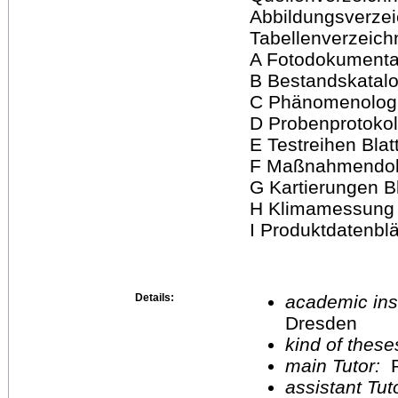
Abbildungsverzeichni
Tabellenverzeichnis 
A Fotodokumentati
B Bestandskatalog
C Phänomenologis
D Probenprotokoll
E Testreihen Blat
F Maßnahmendoku
G Kartierungen Bl
H Klimamessung B
I Produktdatenblät
Details:
academic inst
Dresden
kind of these
main Tutor:
P
assistant Tu