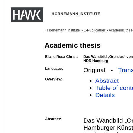
HORNEMANN INSTITUTE
Hornemann Institute
E-Publication
Academic thes
>
>
>
Academic thesis
Eliane Rosa Christ:
Das Wandbild „Orpheus“ von W
NDR Hamburg
Language:
Original -
Trans
Overview:
Abstract
Table of cont
Details
Abstract:
Das Wandbild „O
Hamburger Künstl