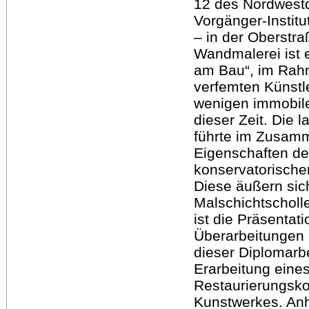
12 des Nordwest
Vorgänger-Instit
– in der Oberstr
Wandmalerei ist 
am Bau“, im Rah
verfemten Künstl
wenigen immobil
dieser Zeit. Die
führte im Zusam
Eigenschaften d
konservatorisch
Diese äußern sich
Malschichtscholl
ist die Präsenta
Überarbeitungen i
dieser Diplomarb
Erarbeitung eine
Restaurierungskon
Kunstwerkes. Anh