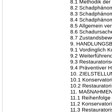
8.1 Methodik der
8.2 Schadphänome
8.3 Schadphänom
8.4 Schadphäno
8.5 Allgemein ve
8.6 Schadursach
8.7 Zustandsbew
9. HANDLUNGS
9.1 Vordinglich 
9.2 Weiterführen
9.3 Restauratori
9.4 Präventiver 
10. ZIELSTELLU
10.1 Konservatori
10.2 Restauratori
11. MAßNAHME
11.1 Reihenfolg
11.2 Konservato
11.3 Restaurato