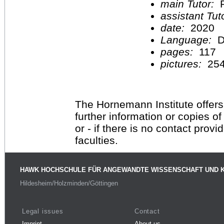
main Tutor:
P
assistant Tu
date:
2020
Language:
D
pages:
117
pictures:
25
The Hornemann Institute offers
further information or copies o
or - if there is no contact provi
faculties.
HAWK HOCHSCHULE FÜR ANGEWANDTE WISSENSCHAFT UND 
Hildesheim/Holzminden/Göttingen
Legal issues
Contact
Imprint
About us