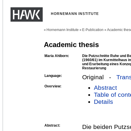
HORNEMANN INSTITUTE
Hornemann Institute
E-Publication
Academic thes
>
>
>
Academic thesis
Maria Ahlborn:
Die Putzschnitte Ruhe und 
(1960/61) im Kurmittelhaus i
und Erarbeitung eines Konze
Restaurierung
Language:
Original -
Trans
Overview:
Abstract
Table of cont
Details
Abstract:
Die beiden Putz