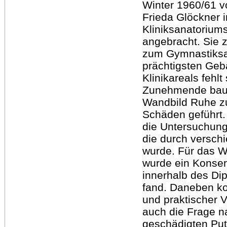
Winter 1960/61 
Frieda Glöckner 
Kliniksanatorium
angebracht. Sie 
zum Gymnastiks
prächtigsten Ge
Klinikareals fehlt
Zunehmende baul
Wandbild Ruhe z
Schäden geführt.
die Untersuchung 
die durch versch
wurde. Für das 
wurde ein Konser
innerhalb des D
fand. Daneben ko
und praktischer 
auch die Frage n
geschädigten Put