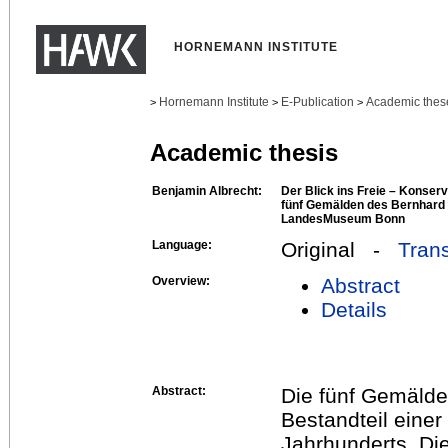
HORNEMANN INSTITUTE
Hornemann Institute
E-Publication
Academic thes
>
>
>
Academic thesis
Benjamin Albrecht:
Der Blick ins Freie – Konser
fünf Gemälden des Bernhard 
LandesMuseum Bonn
Language:
Original -
Trans
Overview:
Abstract
Details
Abstract:
Die fünf Gemälde
Bestandteil eine
Jahrhunderts. Di