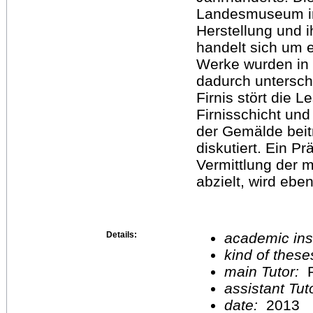
Landesmuseum in 
Herstellung und 
handelt sich um e
Werke wurden in 
dadurch unterschi
Firnis stört die 
Firnisschicht un
der Gemälde beit
diskutiert. Ein P
Vermittlung der 
abzielt, wird eben
Details:
academic inst
kind of these
main Tutor:
P
assistant Tu
date:
2013