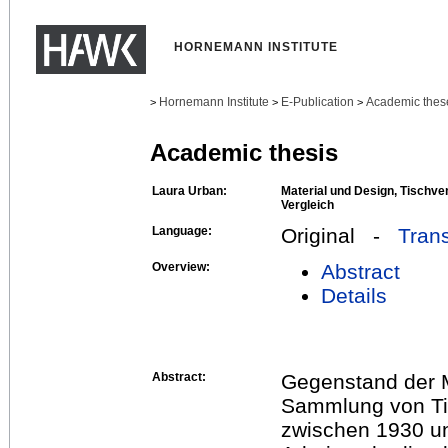
HORNEMANN INSTITUTE
Hornemann Institute
E-Publication
Academic thes
>
>
>
Academic thesis
Laura Urban:
Material und Design, Tischven
Vergleich
Language:
Original -
Trans
Overview:
Abstract
Details
Abstract:
Gegenstand der M
Sammlung von Tis
zwischen 1930 un