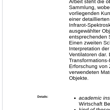
Arbeit steht die 
Sammlung, wobei 
vorliegenden Kun
einer detailliert
Infrarot-Spektro
ausgewählter Obje
entsprechenden S
Einen zweiten Sc
Interpretation d
Ventilatoren dar.
Transformations-I
Erforschung vo
verwendeten Mate
Objekte.
Details:
academic inst
Wirtschaft Be
kind of these