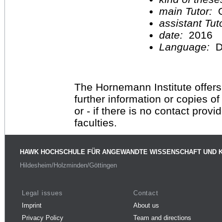
main Tutor:
G
assistant Tu
date:
2016
Language:
D
The Hornemann Institute offers
further information or copies o
or - if there is no contact provi
faculties.
HAWK HOCHSCHULE FÜR ANGEWANDTE WISSENSCHAFT UND 
Hildesheim/Holzminden/Göttingen
Legal issues
Contact
Imprint
About us
Privacy Policy
Team and directions