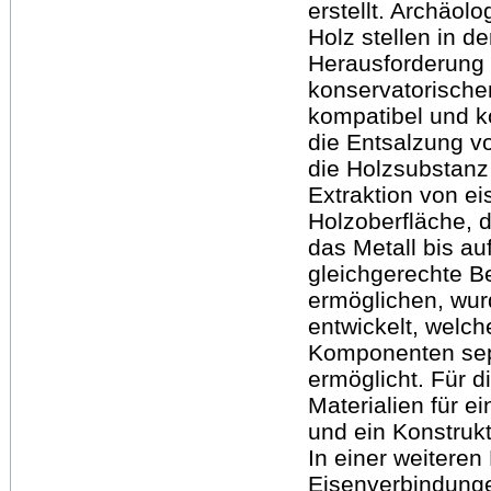
erstellt. Archäo
Holz stellen in d
Herausforderung d
konservatorische
kompatibel und k
die Entsalzung vo
die Holzsubstan
Extraktion von e
Holzoberfläche, 
das Metall bis au
gleichgerechte B
ermöglichen, wu
entwickelt, welc
Komponenten sep
ermöglicht. Für 
Materialien für e
und ein Konstrukt
In einer weiteren
Eisenverbindunge