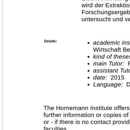
wird der Extrakt
Forschungsergeb
untersucht und ve
Details:
academic inst
Wirtschaft Be
kind of these
main Tutor:
P
assistant Tu
date:
2015
Language:
D
The Hornemann Institute offers
further information or copies o
or - if there is no contact provi
faculties.