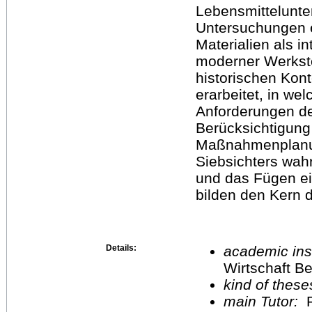
Lebensmittelunte
Untersuchungen e
Materialien als i
moderner Werksto
historischen Kon
erarbeitet, in we
Anforderungen de
Berücksichtigung
Maßnahmenplanung
Siebsichters wa
und das Fügen ei
bilden den Kern 
Details:
academic inst
Wirtschaft Be
kind of these
main Tutor:
P