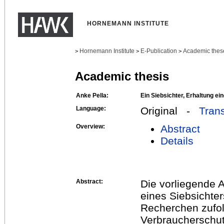
HORNEMANN INSTITUTE
Hornemann Institute
E-Publication
Academic thes
>
>
>
Academic thesis
Anke Pella:
Ein Siebsichter, Erhaltung ei
Language:
Original -
Trans
Overview:
Abstract
Details
Abstract:
Die vorliegende A
eines Siebsichte
Recherchen zufol
Verbraucherschut