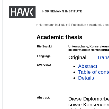
HORNEMANN INSTITUTE
Hornemann Institute
E-Publication
Academic thes
>
>
>
Academic thesis
Rie Suzuki:
Untersuchung, Konservierung
kleinformatigen Herrenporträ
Language:
Original -
Trans
Overview:
Abstract
Table of cont
Details
Abstract:
Diese Diplomarbei
sowie Konservier