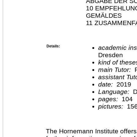
ABGABE DER SC
10 EMPFEHLUN
GEMÄLDES
11 ZUSAMMENF
Details:
academic inst
Dresden
kind of these
main Tutor:
P
assistant Tu
date:
2019
Language:
D
pages:
104
pictures:
15
The Hornemann Institute offers