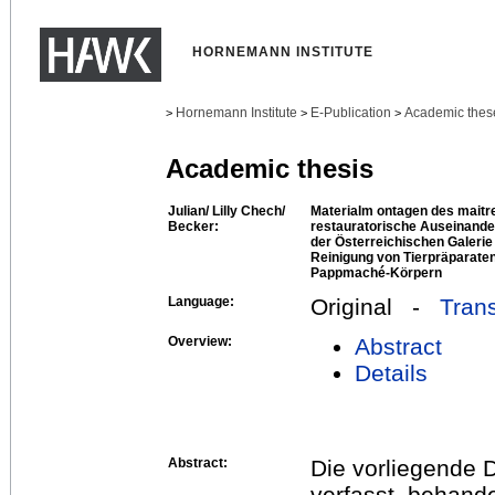
HORNEMANN INSTITUTE
Hornemann Institute
E-Publication
Academic thes
>
>
>
Academic thesis
Julian/ Lilly Chech/
Materialm ontagen des maitre
Becker:
restauratorische Auseinande
der Österreichischen Galerie
Reinigung von Tierpräparate
Pappmaché-Körpern
Language:
Original -
Trans
Overview:
Abstract
Details
Abstract:
Die vorliegende 
verfasst, behand