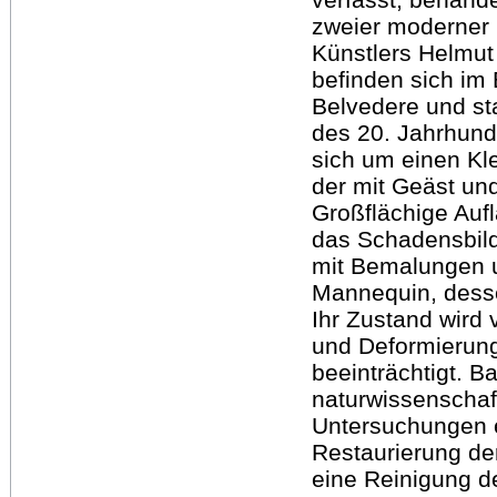
zweier moderner 
Künstlers Helmut
befinden sich im
Belvedere und st
des 20. Jahrhund
sich um einen Kl
der mit Geäst und
Großflächige Au
das Schadensbild 
mit Bemalungen u
Mannequin, desse
Ihr Zustand wird
und Deformierun
beeinträchtigt. 
naturwissenschaf
Untersuchungen e
Restaurierung de
eine Reinigung d