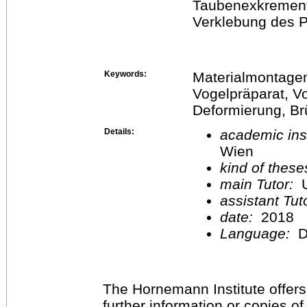
Taubenexkrement
Verklebung des 
Keywords:
Materialmontagen
Vogelpräparat, 
Deformierung, B
Details:
academic inst
Wien
kind of these
main Tutor:
U
assistant Tu
date:
2018
Language:
D
The Hornemann Institute offers
further information or copies o