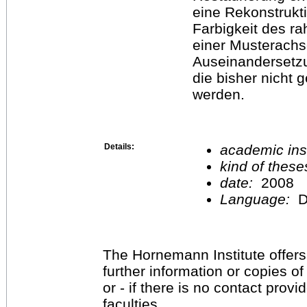
eine Rekonstrukt
Farbigkeit des r
einer Musterachs
Auseinandersetzu
die bisher nicht g
werden.
Details:
academic inst
kind of these
date:
2008
Language:
D
The Hornemann Institute offers
further information or copies o
or - if there is no contact provi
faculties.