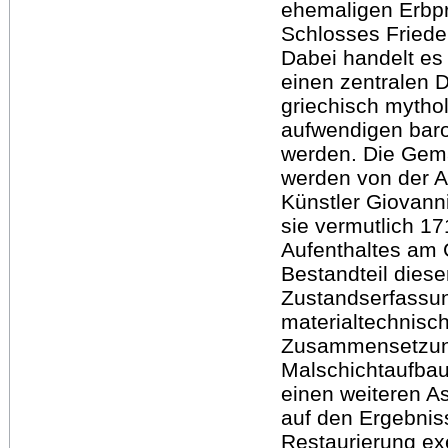
ehemaligen Erbpr
Schlosses Friede
Dabei handelt es
einen zentralen 
griechisch mytho
aufwendigen bar
werden. Die Gemä
werden von der A
Künstler Giovann
sie vermutlich 1
Aufenthaltes am 
Bestandteil diese
Zustandserfassun
materialtechnisc
Zusammensetzung
Malschichtaufbau
einen weiteren As
auf den Ergebnis
Restaurierung ex