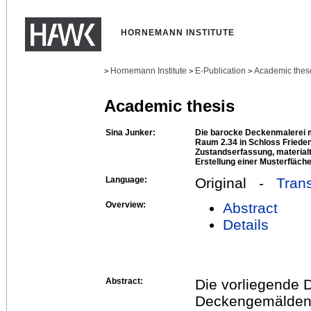
HORNEMANN INSTITUTE
Hornemann Institute
E-Publication
Academic thes
>
>
>
Academic thesis
Sina Junker:
Die barocke Deckenmalerei 
Raum 2.34 in Schloss Frieden
Zustandserfassung, materia
Erstellung einer Musterfläch
Language:
Original -
Trans
Overview:
Abstract
Details
Abstract:
Die vorliegende D
Deckengemälden