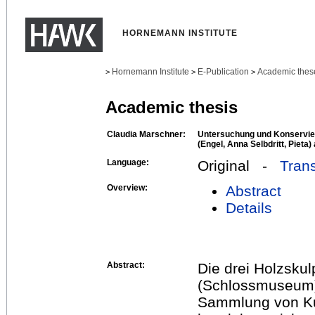
HORNEMANN INSTITUTE
Hornemann Institute
E-Publication
Academic thes
>
>
>
Academic thesis
Claudia Marschner:
Untersuchung und Konservier
(Engel, Anna Selbdritt, Pieta
Language:
Original -
Trans
Overview:
Abstract
Details
Abstract:
Die drei Holzsku
(Schlossmuseum) 
Sammlung von Kun