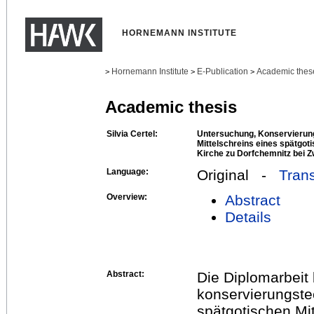
HORNEMANN INSTITUTE
Hornemann Institute
E-Publication
Academic thes
>
>
>
Academic thesis
Silvia Certel:
Untersuchung, Konservierun
Mittelschreins eines spätgot
Kirche zu Dorfchemnitz bei Z
Language:
Original -
Trans
Overview:
Abstract
Details
Abstract:
Die Diplomarbeit 
konservierungst
spätgotischen Mi