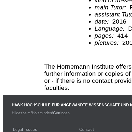
kind of these
main Tutor:
P
assistant Tu
date:
2016
Language:
D
pages:
414
pictures:
20
The Hornemann Institute offers
further information or copies o
or - if there is no contact provi
faculties.
HAWK HOCHSCHULE FÜR ANGEWANDTE WISSENSCHAFT UND 
Hildesheim/Holzminden/Göttingen
Legal issues
Contact