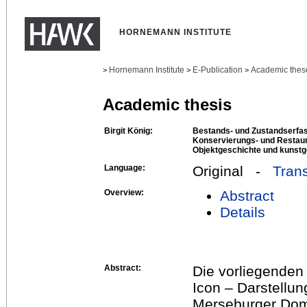
HORNEMANN INSTITUTE
Hornemann Institute
E-Publication
Academic thes
>
>
>
Academic thesis
Birgit König:
Bestands- und Zustandserfas
Konservierungs- und Restaur
Objektgeschichte und kunstg
Language:
Original -
Trans
Overview:
Abstract
Details
Abstract:
Die vorliegenden 
Icon – Darstellu
Merseburger Doms