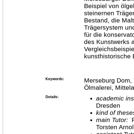
Beispiel von ölg
steinernen Träge
Bestand, die Mal
Trägersystem und
für die konserva
des Kunstwerks a
Vergleichsbeispie
kunsthistorische 
Keywords:
Merseburg Dom, V
Ölmalerei, Mittel
Details:
academic inst
Dresden
kind of these
main Tutor:
P
Torsten Arno