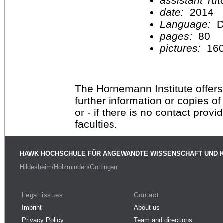
assistant Tu
date:
2014
Language:
D
pages:
80
pictures:
16
The Hornemann Institute offers
further information or copies o
or - if there is no contact provi
faculties.
HAWK HOCHSCHULE FÜR ANGEWANDTE WISSENSCHAFT UND 
Hildesheim/Holzminden/Göttingen
Legal issues
Contact
Imprint
About us
Privacy Policy
Team and directions