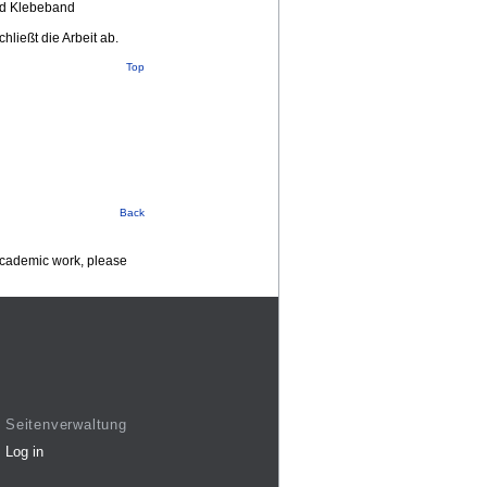
nd Klebeband
ließt die Arbeit ab.
Top
Back
 academic work, please
Seitenverwaltung
Log in