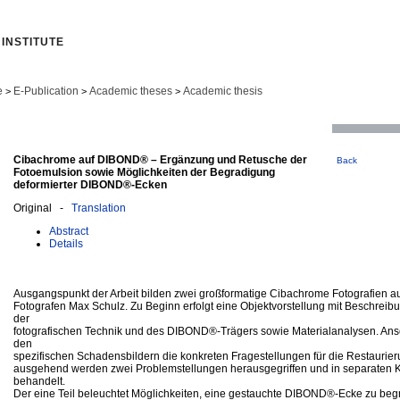
INSTITUTE
e
E-Publication
Academic theses
Academic thesis
>
>
>
Cibachrome auf DIBOND® – Ergänzung und Retusche der
Back
Fotoemulsion sowie Möglichkeiten der Begradigung
deformierter DIBOND®-Ecken
Original -
Translation
Abstract
Details
Ausgangspunkt der Arbeit bilden zwei großformatige Cibachrome Fotografien 
Fotografen Max Schulz. Zu Beginn erfolgt eine Objektvorstellung mit Beschrei
der
fotografischen Technik und des DIBOND®-Trägers sowie Materialanalysen. An
den
spezifischen Schadensbildern die konkreten Fragestellungen für die Restaurier
ausgehend werden zwei Problemstellungen herausgegriffen und in separaten Ka
behandelt.
Der eine Teil beleuchtet Möglichkeiten, eine gestauchte DIBOND®-Ecke zu begr