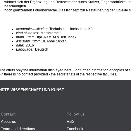
widmet sich der Ergänzung und Retusche der durch Kratzer, Fingerabdrücke u
beschädigten
hoch glänzenden Fotooberfläche. Das Konzept zur Restaurierung der Objekte sch
academic institution:
Technische Hochschule Köln
kind of theses:
Masterarbeit
main Tutor:
Dipl.-Rest. M.A Bert Jacek
assistant Tutor:
Dr. Anne Sicken
date:
2016
Language:
Deutsch
te offers only the information displayed here. For further information or copies of
 if there is no contact provided - the secretariats of the respective faculties.
NDTE WISSENSCHAFT UND KUNST
Contact
Follow us
About us
RSS
Team and directions
Facebook