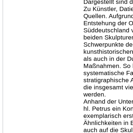
Dargestellt sind 
Zu Künstler, Dati
Quellen. Aufgrund
Entstehung der O
Süddeutschland v
beiden Skulpturen
Schwerpunkte der
kunsthistorische
als auch in der 
Maßnahmen. So 
systematische F
stratigraphische 
die insgesamt vi
werden.
Anhand der Unter
hl. Petrus ein K
exemplarisch erst
Ähnlichkeiten in
auch auf die Skul