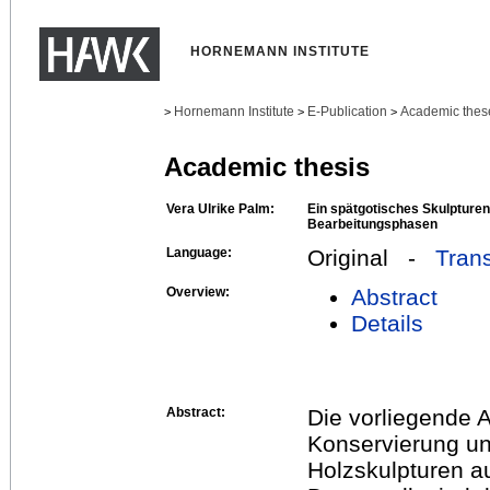
HORNEMANN INSTITUTE
Hornemann Institute
E-Publication
Academic thes
>
>
>
Academic thesis
Vera Ulrike Palm:
Ein spätgotisches Skulptur
Bearbeitungsphasen
Language:
Original -
Trans
Overview:
Abstract
Details
Abstract:
Die vorliegende A
Konservierung un
Holzskulpturen a