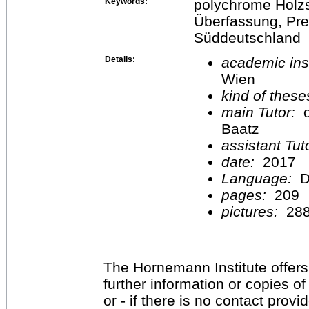
Keywords:
polychrome Holzs
Überfassung, Pres
Süddeutschland
Details:
academic inst
Wien
kind of these
main Tutor:
o
Baatz
assistant Tu
date:
2017
Language:
D
pages:
209
pictures:
28
The Hornemann Institute offers
further information or copies o
or - if there is no contact provi