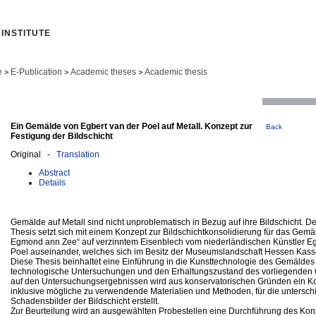
INSTITUTE
e
E-Publication
Academic theses
Academic thesis
>
>
>
Ein Gemälde von Egbert van der Poel auf Metall. Konzept zur
Back
Festigung der Bildschicht
Original -
Translation
Abstract
Details
Gemälde auf Metall sind nicht unproblematisch in Bezug auf ihre Bildschicht. D
Thesis setzt sich mit einem Konzept zur Bildschichtkonsolidierung für das Gemä
Egmond ann Zee“ auf verzinntem Eisenblech vom niederländischen Künstler Eg
Poel auseinander, welches sich im Besitz der Museumslandschaft Hessen Kasse
Diese Thesis beinhaltet eine Einführung in die Kunsttechnologie des Gemäldes 
technologische Untersuchungen und den Erhaltungszustand des vorliegenden
auf den Untersuchungsergebnissen wird aus konservatorischen Gründen ein K
inklusive mögliche zu verwendende Materialien und Methoden, für die untersch
Schadensbilder der Bildschicht erstellt.
Zur Beurteilung wird an ausgewählten Probestellen eine Durchführung des Kon