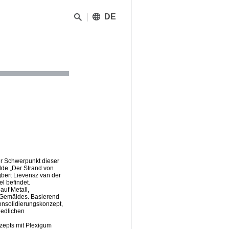
DE
er Schwerpunkt dieser
lde „Der Strand von
bert Lievensz van der
l befindet.
auf Metall,
 Gemäldes. Basierend
onsolidierungskonzept,
iedlichen
zepts mit Plexigum