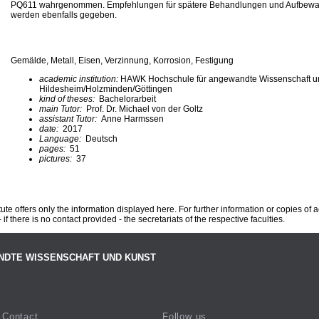
PQ611 wahrgenommen. Empfehlungen für spätere Behandlungen und Aufbewa
werden ebenfalls gegeben.
Gemälde, Metall, Eisen, Verzinnung, Korrosion, Festigung
academic institution:
HAWK Hochschule für angewandte Wissenschaft u
Hildesheim/Holzminden/Göttingen
kind of theses:
Bachelorarbeit
main Tutor:
Prof. Dr. Michael von der Goltz
assistant Tutor:
Anne Harmssen
date:
2017
Language:
Deutsch
pages:
51
pictures:
37
te offers only the information displayed here. For further information or copies of
 if there is no contact provided - the secretariats of the respective faculties.
NDTE WISSENSCHAFT UND KUNST
Contact
Follow us