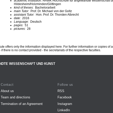
academic institution:
HAWK Hochschule für angewandte Wissenschaft u
Hildesheim/Holzminden/Göttingen
kind of theses:
Bachelorarbeit
main Tutor:
Prof. Dr. Michael von der Goltz
assistant Tutor:
Hon. Prof. Dr. Thorsten Albrecht
date:
2016
Language:
Deutsch
pages:
51
pictures:
28
te offers only the information displayed here. For further information or copies of
 if there is no contact provided - the secretariats of the respective faculties.
NDTE WISSENSCHAFT UND KUNST
Contact
Follow us
About us
RSS
Team and directions
Facebook
Termination of an Agreement
Instagram
LinkedIn