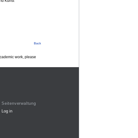
nd Kunst
Back
 academic work, please
Seitenverwaltung
Log in