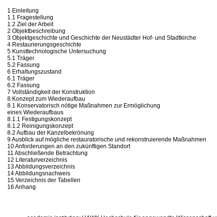
1 Einleitung
1.1 Fragestellung
1.2 Ziel der Arbeit
2 Objektbeschreibung
3 Objektgeschichte und Geschichte der Neustädter Hof- und Stadtkirche
4 Restaurierungsgeschichte
5 Kunsttechnologische Untersuchung
5.1 Träger
5.2 Fassung
6 Erhaltungszustand
6.1 Träger
6.2 Fassung
7 Vollständigkeit der Konstruktion
8 Konzept zum Wiederaufbau
8.1 Konservatorisch nötige Maßnahmen zur Ermöglichung
eines Wiederaufbaus
8.1.1 Festigungskonzept
8.1.2 Reinigungskonzept
8.2 Aufbau der Kanzelbekrönung
9 Ausblick auf mögliche restauratorische und rekonstruierende Maßnahmen
10 Anforderungen an den zukünftigen Standort
11 Abschließende Betrachtung
12 Literaturverzeichnis
13 Abbildungsverzeichnis
14 Abbildungsnachweis
15 Verzeichnis der Tabellen
16 Anhang