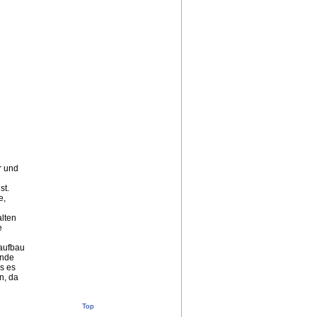
r und
st.
e,
alten
e
aufbau
ende
s es
n, da
Top