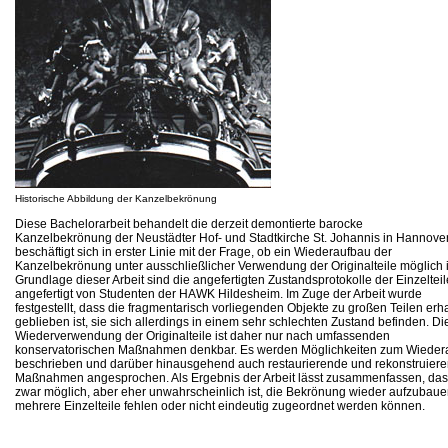
Historische Abbildung der Kanzelbekrönung
Diese Bachelorarbeit behandelt die derzeit demontierte barocke
Kanzelbekrönung der Neustädter Hof- und Stadtkirche St. Johannis in Hannove
beschäftigt sich in erster Linie mit der Frage, ob ein Wiederaufbau der
Kanzelbekrönung unter ausschließlicher Verwendung der Originalteile möglich i
Grundlage dieser Arbeit sind die angefertigten Zustandsprotokolle der Einzelteil
angefertigt von Studenten der HAWK Hildesheim. Im Zuge der Arbeit wurde
festgestellt, dass die fragmentarisch vorliegenden Objekte zu großen Teilen erh
geblieben ist, sie sich allerdings in einem sehr schlechten Zustand befinden. Di
Wiederverwendung der Originalteile ist daher nur nach umfassenden
konservatorischen Maßnahmen denkbar. Es werden Möglichkeiten zum Wieder
beschrieben und darüber hinausgehend auch restaurierende und rekonstruier
Maßnahmen angesprochen. Als Ergebnis der Arbeit lässt zusammenfassen, das
zwar möglich, aber eher unwahrscheinlich ist, die Bekrönung wieder aufzubaue
mehrere Einzelteile fehlen oder nicht eindeutig zugeordnet werden können.