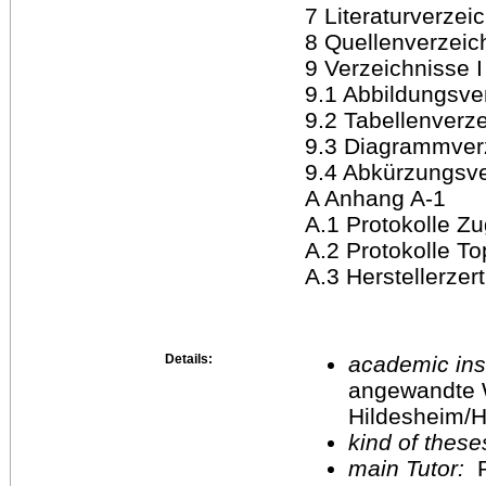
7 Literaturverzei
8 Quellenverzeic
9 Verzeichnisse I
9.1 Abbildungsver
9.2 Tabellenverze
9.3 Diagrammverz
9.4 Abkürzungsver
A Anhang A-1
A.1 Protokolle Z
A.2 Protokolle T
A.3 Herstellerzert
Details:
academic inst
angewandte 
Hildesheim/H
kind of these
main Tutor:
P