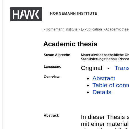
HORNEMANN INSTITUTE
Hornemann Institute
E-Publication
Academic thes
>
>
>
Academic thesis
Susan Albrecht:
Materialwissenschaftliche Ch
Stabilisierungstechnik Risss
Language:
Original -
Trans
Overview:
Abstract
Table of cont
Details
Abstract:
In dieser Thesis 
mit einer materia