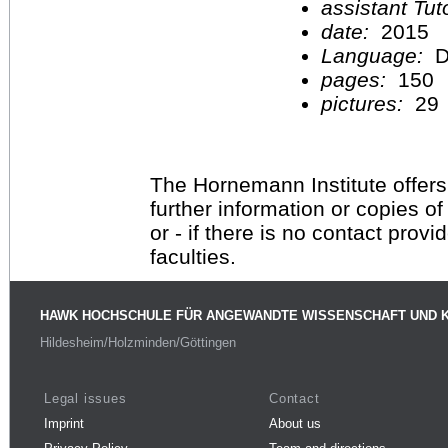
assistant Tu
date:
2015
Language:
D
pages:
150
pictures:
29
The Hornemann Institute offers
further information or copies o
or - if there is no contact provi
faculties.
HAWK HOCHSCHULE FÜR ANGEWANDTE WISSENSCHAFT UND 
Hildesheim/Holzminden/Göttingen
Legal issues
Contact
Imprint
About us