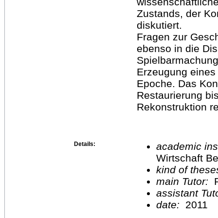
wissenschaftlich
Zustands, der Kon
diskutiert.
Fragen zur Geschi
ebenso in die Dis
Spielbarmachung f
Erzeugung eines 
Epoche. Das Konz
Restaurierung bi
Rekonstruktion r
Details:
academic inst
Wirtschaft Be
kind of these
main Tutor:
P
assistant Tu
date:
2011