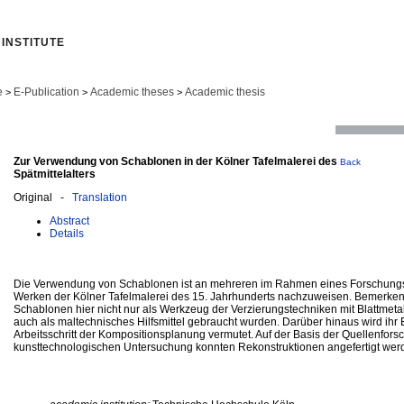
INSTITUTE
e
E-Publication
Academic theses
Academic thesis
>
>
>
Zur Verwendung von Schablonen in der Kölner Tafelmalerei des
Back
Spätmittelalters
Original -
Translation
Abstract
Details
Die Verwendung von Schablonen ist an mehreren im Rahmen eines Forschungs
Werken der Kölner Tafelmalerei des 15. Jahrhunderts nachzuweisen. Bemerkens
Schablonen hier nicht nur als Werkzeug der Verzierungstechniken mit Blattmetal
auch als maltechnisches Hilfsmittel gebraucht wurden. Darüber hinaus wird ihr E
Arbeitsschritt der Kompositionsplanung vermutet. Auf der Basis der Quellenfor
kunsttechnologischen Untersuchung konnten Rekonstruktionen angefertigt wer