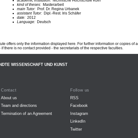
academic institution:
Technische Hochschule Köln
kind of theses:
Masterarbeit
main Tutor:
Prof. Dr. Regina Urbanek
assistant Tutor:
Dipl.-Rest. Iris Schäfer
date:
2012
Language:
Deutsch
te offers only the information displayed here. For further information or copies of
 if there is no contact provided - the secretariats of the respective faculties.
NDTE WISSENSCHAFT UND KUNST
Contact
Follow us
About us
RSS
Team and directions
Facebook
Termination of an Agreement
Instagram
LinkedIn
Twitter