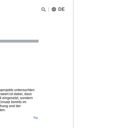
DE
projekts untersuchten
wert ist dabei, dass
l eingesetzt, sondern
insatz bereits im
schung und der
den.
Top