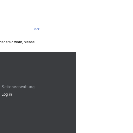
Back
 academic work, please
Seitenverwaltung
Log in