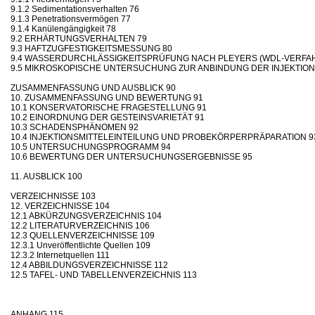
9.1.2 Sedimentationsverhalten 76
9.1.3 Penetrationsvermögen 77
9.1.4 Kanülengängigkeit 78
9.2 ERHÄRTUNGSVERHALTEN 79
9.3 HAFTZUGFESTIGKEITSMESSUNG 80
9.4 WASSERDURCHLÄSSIGKEITSPRÜFUNG NACH PLEYERS (WDL-VERFAH
9.5 MIKROSKOPISCHE UNTERSUCHUNG ZUR ANBINDUNG DER INJEKTIO
ZUSAMMENFASSUNG UND AUSBLICK 90
10. ZUSAMMENFASSUNG UND BEWERTUNG 91
10.1 KONSERVATORISCHE FRAGESTELLUNG 91
10.2 EINORDNUNG DER GESTEINSVARIETÄT 91
10.3 SCHADENSPHÄNOMEN 92
10.4 INJEKTIONSMITTELEINTEILUNG UND PROBEKÖRPERPRÄPARATION 9
10.5 UNTERSUCHUNGSPROGRAMM 94
10.6 BEWERTUNG DER UNTERSUCHUNGSERGEBNISSE 95
11. AUSBLICK 100
VERZEICHNISSE 103
12. VERZEICHNISSE 104
12.1 ABKÜRZUNGSVERZEICHNIS 104
12.2 LITERATURVERZEICHNIS 106
12.3 QUELLENVERZEICHNISSE 109
12.3.1 Unveröffentlichte Quellen 109
12.3.2 Internetquellen 111
12.4 ABBILDUNGSVERZEICHNISSE 112
12.5 TAFEL- UND TABELLENVERZEICHNIS 113
ANHANG 115