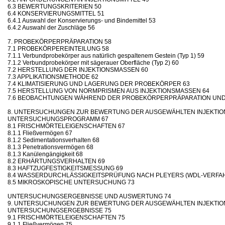
6.3 BEWERTUNGSKRITERIEN 50
6.4 KONSERVIERUNGSMITTEL 51
6.4.1 Auswahl der Konservierungs- und Bindemittel 53
6.4.2 Auswahl der Zuschläge 56
7. PROBEKÖRPERPRÄPARATION 58
7.1 PROBEKÖRPEREINTEILUNG 58
7.1.1 Verbundprobekörper aus natürlich gespaltenem Gestein (Typ 1) 59
7.1.2 Verbundprobekörper mit sägerauer Oberfläche (Typ 2) 60
7.2 HERSTELLUNG DER INJEKTIONSMASSEN 60
7.3 APPLIKATIONSMETHODE 62
7.4 KLIMATISIERUNG UND LAGERUNG DER PROBEKÖRPER 63
7.5 HERSTELLUNG VON NORMPRISMEN AUS INJEKTIONSMASSEN 64
7.6 BEOBACHTUNGEN WÄHREND DER PROBEKÖRPERPRÄPARATION UND
8. UNTERSUCHUNGEN ZUR BEWERTUNG DER AUSGEWÄHLTEN INJEKTION
UNTERSUCHUNGSPROGRAMM 67
8.1 FRISCHMÖRTELEIGENSCHAFTEN 67
8.1.1 Fließvermögen 67
8.1.2 Sedimentationsverhalten 68
8.1.3 Penetrationsvermögen 68
8.1.3 Kanülengängigkeit 68
8.2 ERHÄRTUNGSVERHALTEN 69
8.3 HAFTZUGFESTIGKEITSMESSUNG 69
8.4 WASSERDURCHLÄSSIGKEITSPRÜFUNG NACH PLEYERS (WDL-VERFAH
8.5 MIKROSKOPISCHE UNTERSUCHUNG 73
UNTERSUCHUNGSERGEBNISSE UND AUSWERTUNG 74
9. UNTERSUCHUNGEN ZUR BEWERTUNG DER AUSGEWÄHLTEN INJEKTION
UNTERSUCHUNGSERGEBNISSE 75
9.1 FRISCHMÖRTELEIGENSCHAFTEN 75
9.1.1 Fließvermögen 75