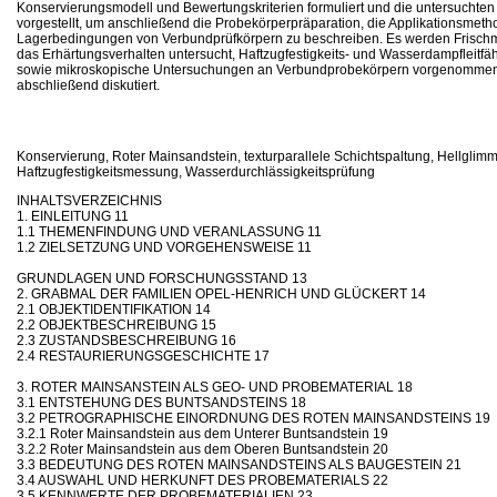
Konservierungsmodell und Bewertungskriterien formuliert und die untersuchten
vorgestellt, um anschließend die Probekörperpräparation, die Applikationsmeth
Lagerbedingungen von Verbundprüfkörpern zu beschreiben. Es werden Frischm
das Erhärtungsverhalten untersucht, Haftzugfestigkeits- und Wasserdampfleitf
sowie mikroskopische Untersuchungen an Verbundprobekörpern vorgenommen
abschließend diskutiert.
Konservierung, Roter Mainsandstein, texturparallele Schichtspaltung, Hellglimme
Haftzugfestigkeitsmessung, Wasserdurchlässigkeitsprüfung
INHALTSVERZEICHNIS
1. EINLEITUNG 11
1.1 THEMENFINDUNG UND VERANLASSUNG 11
1.2 ZIELSETZUNG UND VORGEHENSWEISE 11
GRUNDLAGEN UND FORSCHUNGSSTAND 13
2. GRABMAL DER FAMILIEN OPEL-HENRICH UND GLÜCKERT 14
2.1 OBJEKTIDENTIFIKATION 14
2.2 OBJEKTBESCHREIBUNG 15
2.3 ZUSTANDSBESCHREIBUNG 16
2.4 RESTAURIERUNGSGESCHICHTE 17
3. ROTER MAINSANSTEIN ALS GEO- UND PROBEMATERIAL 18
3.1 ENTSTEHUNG DES BUNTSANDSTEINS 18
3.2 PETROGRAPHISCHE EINORDNUNG DES ROTEN MAINSANDSTEINS 19
3.2.1 Roter Mainsandstein aus dem Unterer Buntsandstein 19
3.2.2 Roter Mainsandstein aus dem Oberen Buntsandstein 20
3.3 BEDEUTUNG DES ROTEN MAINSANDSTEINS ALS BAUGESTEIN 21
3.4 AUSWAHL UND HERKUNFT DES PROBEMATERIALS 22
3.5 KENNWERTE DER PROBEMATERIALIEN 23