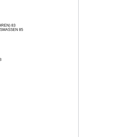
REN) 83
NSMASSEN 85
3