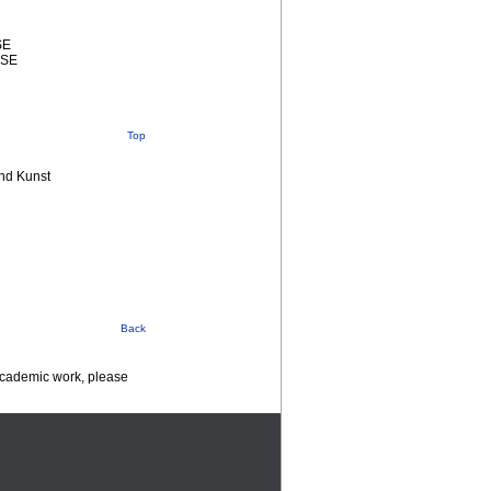
SE
SSE
Top
nd Kunst
Back
 academic work, please