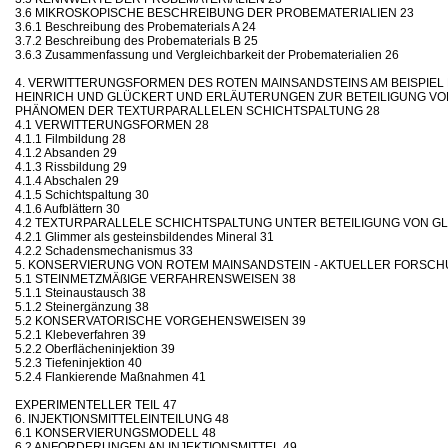
3.6 MIKROSKOPISCHE BESCHREIBUNG DER PROBEMATERIALIEN 23
3.6.1 Beschreibung des Probematerials A 24
3.7.2 Beschreibung des Probematerials B 25
3.6.3 Zusammenfassung und Vergleichbarkeit der Probematerialien 26
4. VERWITTERUNGSFORMEN DES ROTEN MAINSANDSTEINS AM BEISPIEL
HEINRICH UND GLÜCKERT UND ERLÄUTERUNGEN ZUR BETEILIGUNG VO
PHÄNOMEN DER TEXTURPARALLELEN SCHICHTSPALTUNG 28
4.1 VERWITTERUNGSFORMEN 28
4.1.1 Filmbildung 28
4.1.2 Absanden 29
4.1.3 Rissbildung 29
4.1.4 Abschalen 29
4.1.5 Schichtspaltung 30
4.1.6 Aufblättern 30
4.2 TEXTURPARALLELE SCHICHTSPALTUNG UNTER BETEILIGUNG VON GL
4.2.1 Glimmer als gesteinsbildendes Mineral 31
4.2.2 Schadensmechanismus 33
5. KONSERVIERUNG VON ROTEM MAINSANDSTEIN - AKTUELLER FORSC
5.1 STEINMETZMÄßIGE VERFAHRENSWEISEN 38
5.1.1 Steinaustausch 38
5.1.2 Steinergänzung 38
5.2 KONSERVATORISCHE VORGEHENSWEISEN 39
5.2.1 Klebeverfahren 39
5.2.2 Oberflächeninjektion 39
5.2.3 Tiefeninjektion 40
5.2.4 Flankierende Maßnahmen 41
EXPERIMENTELLER TEIL 47
6. INJEKTIONSMITTELEINTEILUNG 48
6.1 KONSERVIERUNGSMODELL 48
6.2 ANFORDERUNGEN AN INJEKTIONSMITTEL 49