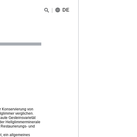
DE
ur Konservierung von
lglimmer verglichen.
aute Gesteinsvarietät
der Hellglimmerminerale
 Restaurierungs- und
l, ein allgemeines