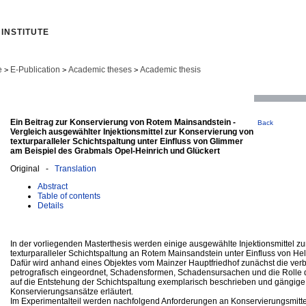
INSTITUTE
e
E-Publication
Academic theses
Academic thesis
>
>
>
Ein Beitrag zur Konservierung von Rotem Mainsandstein -
Back
Vergleich ausgewählter Injektionsmittel zur Konservierung von
texturparalleler Schichtspaltung unter Einfluss von Glimmer
am Beispiel des Grabmals Opel-Heinrich und Glückert
Original -
Translation
Abstract
Table of contents
Details
In der vorliegenden Masterthesis werden einige ausgewählte Injektionsmittel z
texturparalleler Schichtspaltung an Rotem Mainsandstein unter Einfluss von Hel
Dafür wird anhand eines Objektes vom Mainzer Hauptfriedhof zunächst die verb
petrografisch eingeordnet, Schadensformen, Schadensursachen und die Rolle 
auf die Entstehung der Schichtspaltung exemplarisch beschrieben und gängige
Konservierungsansätze erläutert.
Im Experimentalteil werden nachfolgend Anforderungen an Konservierungsmitte