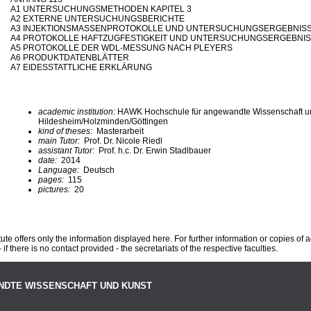
A1 UNTERSUCHUNGSMETHODEN KAPITEL 3
A2 EXTERNE UNTERSUCHUNGSBERICHTE
A3 INJEKTIONSMASSENPROTOKOLLE UND UNTERSUCHUNGSERGEBNIS
A4 PROTOKOLLE HAFTZUGFESTIGKEIT UND UNTERSUCHUNGSERGEBNI
A5 PROTOKOLLE DER WDL-MESSUNG NACH PLEYERS
A6 PRODUKTDATENBLÄTTER
A7 EIDESSTATTLICHE ERKLÄRUNG
academic institution:
HAWK Hochschule für angewandte Wissenschaft u
Hildesheim/Holzminden/Göttingen
kind of theses:
Masterarbeit
main Tutor:
Prof. Dr. Nicole Riedl
assistant Tutor:
Prof. h.c. Dr. Erwin Stadlbauer
date:
2014
Language:
Deutsch
pages:
115
pictures:
20
te offers only the information displayed here. For further information or copies of
 if there is no contact provided - the secretariats of the respective faculties.
NDTE WISSENSCHAFT UND KUNST